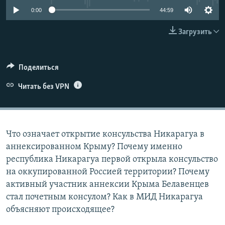
ПРИСОЕДИНЯЙТЕСЬ!
ПОБЕДИТЕЛЕЙ НЕ СУДЯТ?
0:00
44:59
КРЫМ.НЕПОКОРЕННЫЙ
Загрузить
ELIFBE
УКРАИНСКАЯ ПРОБЛЕМА КРЫМА
Поделиться
Все сайты RFE/RL
Читать без VPN
Что означает открытие консульства Никарагуа в
аннексированном Крыму? Почему именно
республика Никарагуа первой открыла консульство
на оккупированной Россией территории? Почему
активный участник аннексии Крыма Белавенцев
стал почетным консулом? Как в МИД Никарагуа
объясняют происходящее?