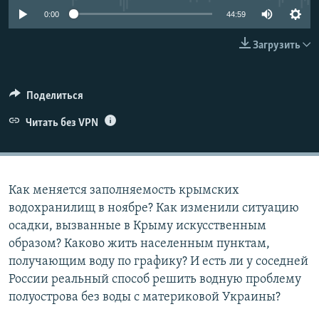
ПРИСОЕДИНЯЙТЕСЬ!
ПОБЕДИТЕЛЕЙ НЕ СУДЯТ?
0:00
44:59
КРЫМ.НЕПОКОРЕННЫЙ
Загрузить
ELIFBE
УКРАИНСКАЯ ПРОБЛЕМА КРЫМА
Поделиться
Все сайты RFE/RL
Читать без VPN
Как меняется заполняемость крымских
водохранилищ в ноябре? Как изменили ситуацию
осадки, вызванные в Крыму искусственным
образом? Каково жить населенным пунктам,
получающим воду по графику? И есть ли у соседней
России реальный способ решить водную проблему
полуострова без воды с материковой Украины?