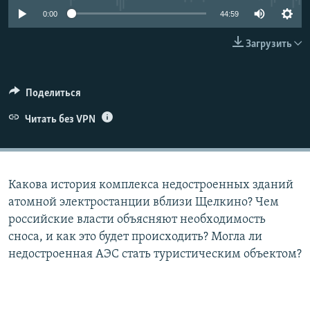
ПРИСОЕДИНЯЙТЕСЬ!
ПОБЕДИТЕЛЕЙ НЕ СУДЯТ?
0:00
44:59
КРЫМ.НЕПОКОРЕННЫЙ
Загрузить
ELIFBE
УКРАИНСКАЯ ПРОБЛЕМА КРЫМА
Поделиться
Все сайты RFE/RL
Читать без VPN
Какова история комплекса недостроенных зданий
атомной электростанции вблизи Щелкино? Чем
российские власти объясняют необходимость
сноса, и как это будет происходить? Могла ли
недостроенная АЭС стать туристическим объектом?