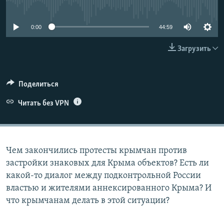
No media source currently available
ПРИСОЕДИНЯЙТЕСЬ!
ПОБЕДИТЕЛЕЙ НЕ СУДЯТ?
КРЫМ.НЕПОКОРЕННЫЙ
0:00
44:59
ELIFBE
Загрузить
УКРАИНСКАЯ ПРОБЛЕМА КРЫМА
Все сайты RFE/RL
Поделиться
Читать без VPN
Чем закончились протесты крымчан против
застройки знаковых для Крыма объектов? Есть ли
какой-то диалог между подконтрольной России
властью и жителями аннексированного Крыма? И
что крымчанам делать в этой ситуации?