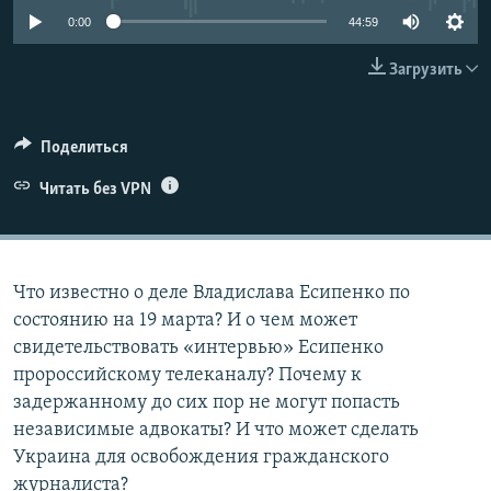
ПРИСОЕДИНЯЙТЕСЬ!
ПОБЕДИТЕЛЕЙ НЕ СУДЯТ?
0:00
44:59
КРЫМ.НЕПОКОРЕННЫЙ
Загрузить
ELIFBE
УКРАИНСКАЯ ПРОБЛЕМА КРЫМА
Поделиться
Все сайты RFE/RL
Читать без VPN
Что известно о деле Владислава Есипенко по
состоянию на 19 марта? И о чем может
свидетельствовать «интервью» Есипенко
пророссийскому телеканалу? Почему к
задержанному до сих пор не могут попасть
независимые адвокаты? И что может сделать
Украина для освобождения гражданского
журналиста?