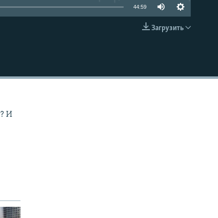
44:59
Загрузить
EMBED
? И