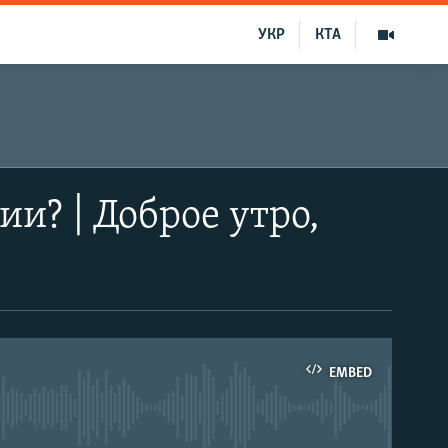
УКР
КТА
и? | Доброе утро,
EMBED
able