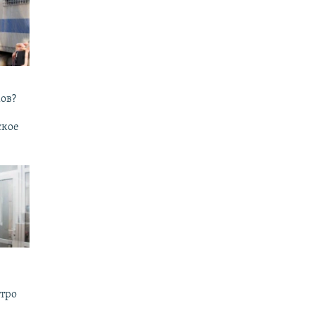
ов?
ское
утро