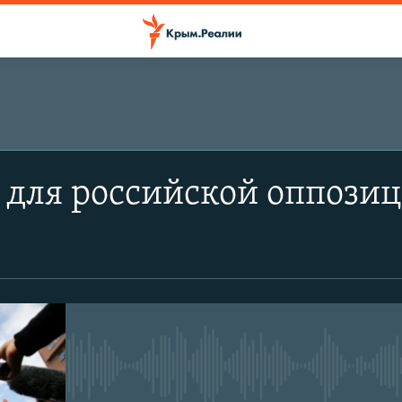
для российской оппозици
No media source currently avail