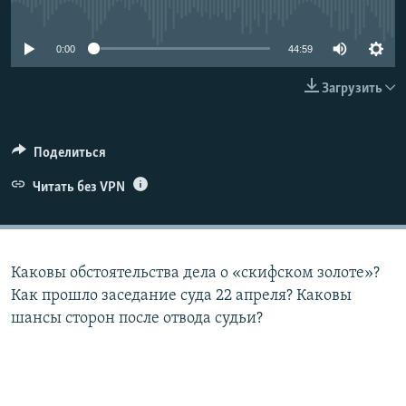
No media source currently available
ПРИСОЕДИНЯЙТЕСЬ!
ПОБЕДИТЕЛЕЙ НЕ СУДЯТ?
КРЫМ.НЕПОКОРЕННЫЙ
0:00
44:59
ELIFBE
Загрузить
УКРАИНСКАЯ ПРОБЛЕМА КРЫМА
Все сайты RFE/RL
Поделиться
Читать без VPN
Каковы обстоятельства дела о «скифском золоте»?
Как прошло заседание суда 22 апреля? Каковы
шансы сторон после отвода судьи?