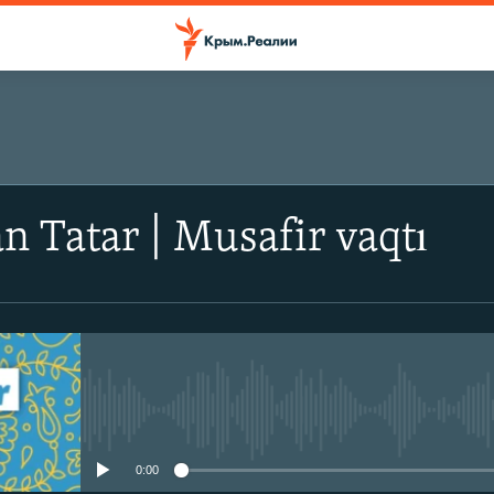
n Tatar | Musafir vaqtı
No media source currently avail
0:00