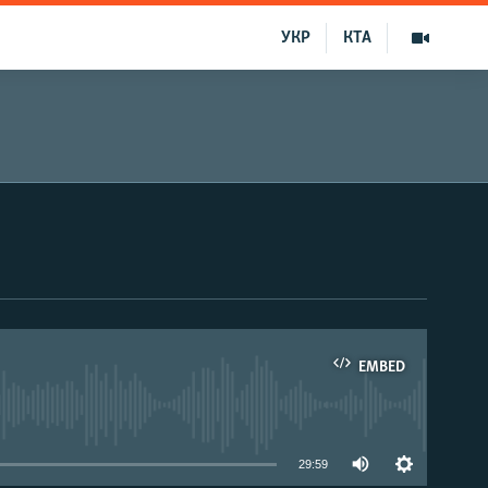
УКР
КТА
EMBED
able
29:59