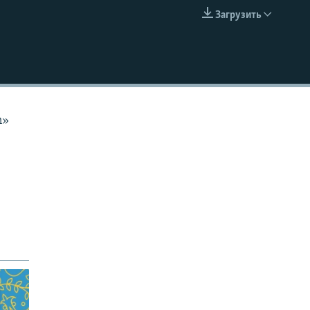
Загрузить
EMBED
n»