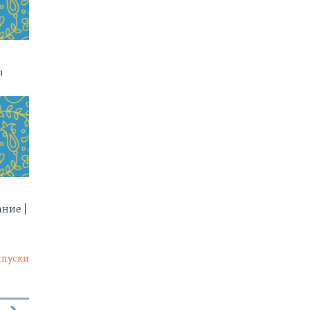
ı
ние |
ыпуски