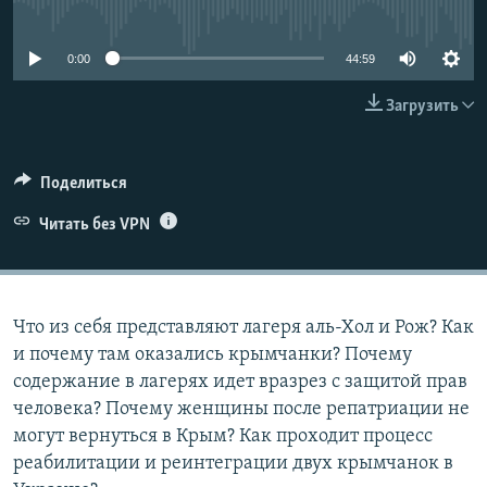
No media source currently available
ПРИСОЕДИНЯЙТЕСЬ!
ПОБЕДИТЕЛЕЙ НЕ СУДЯТ?
КРЫМ.НЕПОКОРЕННЫЙ
0:00
44:59
ELIFBE
Загрузить
УКРАИНСКАЯ ПРОБЛЕМА КРЫМА
Все сайты RFE/RL
Поделиться
Читать без VPN
Что из себя представляют лагеря аль-Хол и Рож? Как
и почему там оказались крымчанки? Почему
содержание в лагерях идет вразрез с защитой прав
человека? Почему женщины после репатриации не
могут вернуться в Крым? Как проходит процесс
реабилитации и реинтеграции двух крымчанок в