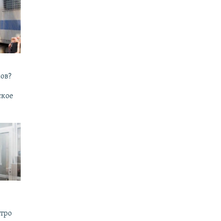
ов?
ское
утро