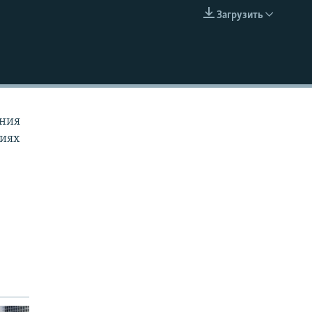
Загрузить
EMBED
ения
виях