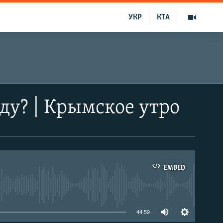
УКР
КТА
ду? | Крымское утро
EMBED
able
44:59