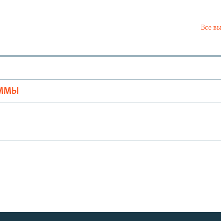
Все в
Ы
АММЫ