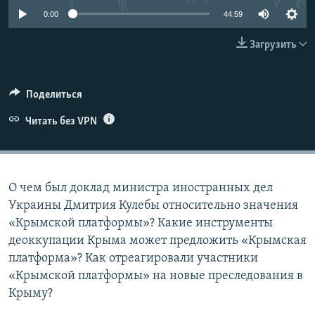
ПРИСОЕДИНЯЙТЕСЬ!
ПОБЕДИТЕЛЕЙ НЕ СУДЯТ?
0:00
44:59
КРЫМ.НЕПОКОРЕННЫЙ
Загрузить
ELIFBE
УКРАИНСКАЯ ПРОБЛЕМА КРЫМА
Поделиться
Все сайты RFE/RL
Читать без VPN
О чем был доклад министра иностранных дел
Украины Дмитрия Кулебы относительно значения
«Крымской платформы»? Какие инструменты
деоккупации Крыма может предложить «Крымская
платформа»? Как отреагировали участники
«Крымской платформы» на новые преследования в
Крыму?