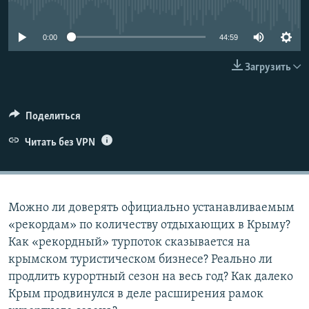
No media source currently available
ПРИСОЕДИНЯЙТЕСЬ!
ПОБЕДИТЕЛЕЙ НЕ СУДЯТ?
КРЫМ.НЕПОКОРЕННЫЙ
0:00
44:59
ELIFBE
Загрузить
УКРАИНСКАЯ ПРОБЛЕМА КРЫМА
Все сайты RFE/RL
Поделиться
Читать без VPN
Можно ли доверять официально устанавливаемым
«рекордам» по количеству отдыхающих в Крыму?
Как «рекордный» турпоток сказывается на
крымском туристическом бизнесе? Реально ли
продлить курортный сезон на весь год? Как далеко
Крым продвинулся в деле расширения рамок