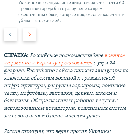
Украинские официальные лица говорят, что почти 60
процентов города было разрушено во время
ожесточенных боев, которые продолжают калечить и
убивать его жителей.
П
С
р
л
е
е
д
д
СПРАВКА:
Российское полномасштабное
военное
ы
у
вторжение в Украину продолжается
с утра 24
д
ю
февраля. Российские войска наносят авиаудары по
у
щ
ключевым объектам военной и гражданской
щ
и
инфраструктуры, разрушая аэродромы, воинские
и
й
части, нефтебазы, заправки, церкви, школы и
й
с
больницы. Обстрелы жилых районов ведутся с
с
л
использованием артиллерии, реактивных систем
л
а
залпового огня и баллистических ракет.
а
й
й
д
Россия отрицает, что ведет против Украины