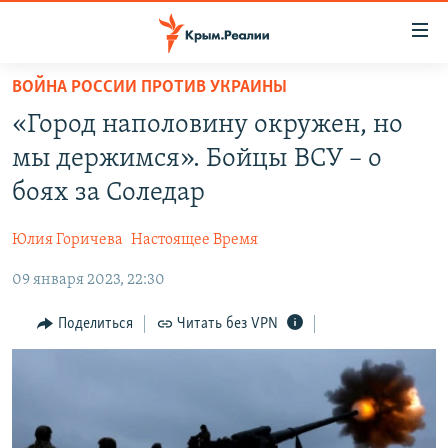
Доступность
ссылки
Вернуться
ВОЙНА РОССИИ ПРОТИВ УКРАИНЫ
к
НОВОСТИ
«Город наполовину окружен, но
основному
СПЕЦПРОЕКТЫ
содержанию
мы держимся». Бойцы ВСУ – о
ВОДА
Вернутся
ГРУЗ 200
боях за Соледар
к
ИСТОРИЯ
КАРТА ВОЕННЫХ ОБЪЕКТОВ КРЫМА
главной
Юлия Горичева
Настоящее Время
ЕЩЕ
11 ЛЕТ ОККУПАЦИИ КРЫМА. 11 ИСТОРИЙ СОПРОТИВЛЕНИЯ
навигации
Вернутся
09 января 2023, 22:30
РАДІО СВОБОДА
ИНТЕРАКТИВ
к
КАК ОБОЙТИ БЛОКИРОВКУ
ИНФОГРАФИКА
Поделиться
Читать без VPN
поиску
ТЕЛЕПРОЕКТ КРЫМ.РЕАЛИИ
Українською
СОВЕТЫ ПРАВОЗАЩИТНИКОВ
Qırımtatar
ПРОПАВШИЕ БЕЗ ВЕСТИ