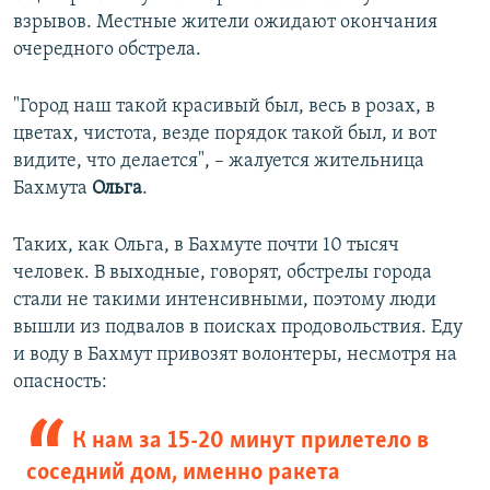
взрывов. Местные жители ожидают окончания
Auto
240p
360p
480p
480p
очередного обстрела.
720p
720p
1080p
"Город наш такой красивый был, весь в розах, в
1080p
цветах, чистота, везде порядок такой был, и вот
видите, что делается", – жалуется жительница
Бахмута
Ольга
.
Таких, как Ольга, в Бахмуте почти 10 тысяч
человек. В выходные, говорят, обстрелы города
стали не такими интенсивными, поэтому люди
вышли из подвалов в поисках продовольствия. Еду
и воду в Бахмут привозят волонтеры, несмотря на
опасность:
К нам за 15-20 минут прилетело в
соседний дом, именно ракета