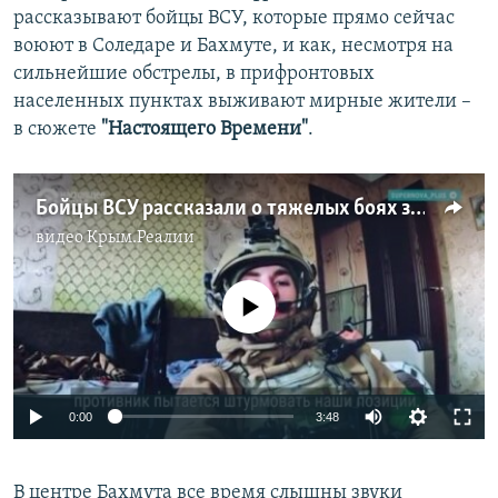
рассказывают бойцы ВСУ, которые прямо сейчас
воюют в Соледаре и Бахмуте, и как, несмотря на
сильнейшие обстрелы, в прифронтовых
населенных пунктах выживают мирные жители –
в сюжете
"Настоящего Времени"
.
Бойцы ВСУ рассказали о тяжелых боях за Соледар и Бахмут
видео
Крым.Реалии
No media source currently available
Auto
0:00
3:48
240p
В центре Бахмута все время слышны звуки
360p