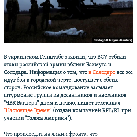
ПРИСОЕДИНЯЙТЕСЬ!
ПОБЕДИТЕЛЕЙ НЕ СУДЯТ?
КРЫМ.НЕПОКОРЕННЫЙ
ELIFBE
УКРАИНСКАЯ ПРОБЛЕМА КРЫМА
Все сайты RFE/RL
В украинском Генштабе заявили, что ВСУ отбили
атаки российской армии вблизи Бахмута и
Соледара. Информация о том, что
в Соледаре
все же
идут бои в городской черте, поступает с обеих
сторон. Российское командование засылает
штурмовые группы из десантников и наемников
"ЧВК Вагнера" днем и ночью, пишет телеканал
"Настоящее Время"
​(создан компанией RFE/RL при
участии "Голоса Америки"). ​
Что происходит на линии фронта, что