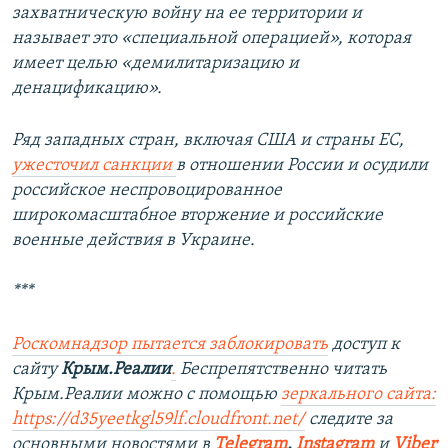
д
захватническую войну на ее территории и
называет это «специальной операцией», которая
имеет целью «демилитаризацию и
денацификацию».
Ряд западных стран, включая США и страны ЕС,
ужесточил санкции
в отношении России и осудили
российское неспровоцированное
широкомасштабное вторжение и российские
военные действия в Украине.
***
Роскомнадзор пытается заблокировать
доступ к
сайту
Крым.Реалии
.
Беспрепятственно читать
Крым.Реалии можно с помощью
зеркального сайта:
https://d35yeetkgl59lf.cloudfront.net/
следите за
основными новостями в
Telegram
,
Instagram
и
Viber