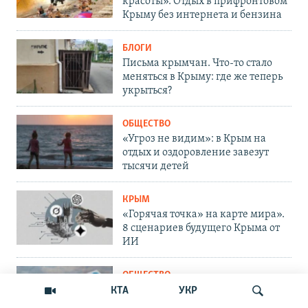
красоты». Отдых в прифронтовом
Крыму без интернета и бензина
БЛОГИ
Письма крымчан. Что-то стало
меняться в Крыму: где же теперь
укрыться?
ОБЩЕСТВО
«Угроз не видим»: в Крым на
отдых и оздоровление завезут
тысячи детей
КРЫМ
«Горячая точка» на карте мира».
8 сценариев будущего Крыма от
ИИ
ОБЩЕСТВО
Блокирование Telegram. Как
КТА
УКР
решить проблему крымчанам