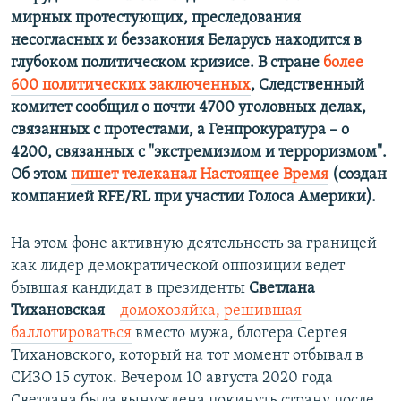
мирных протестующих, преследования
несогласных и беззакония Беларусь находится в
глубоком политическом кризисе. В стране
более
600 политических заключенных
, Следственный
комитет сообщил о почти 4700 уголовных делах,
связанных с протестами, а Генпрокуратура – о
4200, связанных с "экстремизмом и терроризмом".
Об этом
пишет телеканал Настоящее Время
(создан
компанией RFE/RL при участии Голоса Америки).
На этом фоне активную деятельность за границей
как лидер демократической оппозиции ведет
бывшая кандидат в президенты
Светлана
Тихановская
–
домохозяйка, решившая
баллотироваться
вместо мужа, блогера Сергея
Тихановского, который на тот момент отбывал в
СИЗО 15 суток. Вечером 10 августа 2020 года
Светлана была вынуждена покинуть страну после