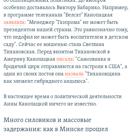
об оппозиционных политиках. До выборов
особенно доставалось Виктору Бабарико. Например,
в программе телеканала "Белсат" Канопацкая
заявляла
: "Менеджер "Газпрома" не может быть
президентом нашей страны. Это равнозначно тому,
что педофил не может быть воспитателем в детском
саду". Сейчас ее мишенью стала Светлана
Тихановская. Перед визитом Тихановской в
Америку Канопацкая
писала
: "Самозванка и
бродячий цирк отправляются на гастроли в США", а
один из своих постов она
назвала
"Тихановщина
как элемент гибридного аншлюса".
В настоящее время о политической деятельности
Анны Канопацкой ничего не известно.
Много силовиков и массовые
задержания: как в Минске прошел