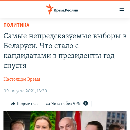
Доступность
ссылки
Вернуться
ПОЛИТИКА
к
НОВОСТИ
Самые непредсказуемые выборы в
основному
СПЕЦПРОЕКТЫ
содержанию
Беларуси. Что стало с
ВОДА
Вернутся
ГРУЗ 200
кандидатами в президенты год
к
ИСТОРИЯ
КАРТА ВОЕННЫХ ОБЪЕКТОВ КРЫМА
спустя
главной
ЕЩЕ
11 ЛЕТ ОККУПАЦИИ КРЫМА. 11 ИСТОРИЙ СОПРОТИВЛЕНИЯ
навигации
Настоящее Время
Вернутся
РАДІО СВОБОДА
ИНТЕРАКТИВ
к
09 августа 2021, 13:20
КАК ОБОЙТИ БЛОКИРОВКУ
ИНФОГРАФИКА
поиску
Поделиться
Читать без VPN
ТЕЛЕПРОЕКТ КРЫМ.РЕАЛИИ
Українською
СОВЕТЫ ПРАВОЗАЩИТНИКОВ
Qırımtatar
ПРОПАВШИЕ БЕЗ ВЕСТИ