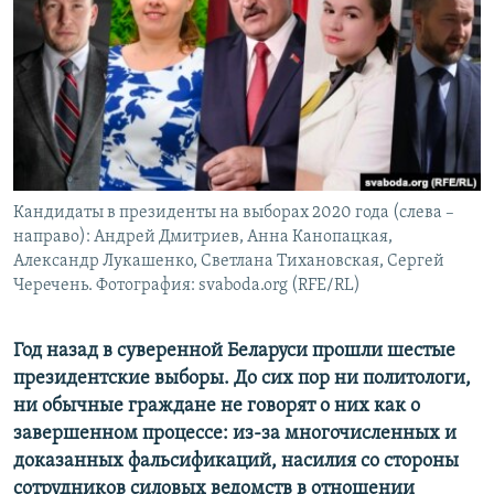
ПРИСОЕДИНЯЙТЕСЬ!
ПОБЕДИТЕЛЕЙ НЕ СУДЯТ?
КРЫМ.НЕПОКОРЕННЫЙ
ELIFBE
УКРАИНСКАЯ ПРОБЛЕМА КРЫМА
Все сайты RFE/RL
Кандидаты в президенты на выборах 2020 года (слева –
направо): Андрей Дмитриев, Анна Канопацкая,
Александр Лукашенко, Светлана Тихановская, Сергей
Черечень. Фотография: svaboda.org (RFE/RL)
Год назад в суверенной Беларуси прошли шестые
президентские выборы. До сих пор ни политологи,
ни обычные граждане не говорят о них как о
завершенном процессе: из-за многочисленных и
доказанных фальсификаций, насилия со стороны
сотрудников силовых ведомств в отношении