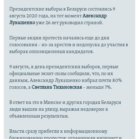
Президентские выборы в Беларуси состоялись 9
августа 2020 года, на тот момент
Александр
Лукашенко
уже 26 лет руководил страной.
Первые акции протеста начались еще до дня
голосования – из-за арестов и недопуcка до участия в
выборах оппозиционных кандидатов.
9 августа, в день президентских выборов, первые
официальные экзит-полы сообщили, что, по их
данным, Александр Лукашенко набрал почти 80%
голосов, а
Светлана Тихановская
– меньше 7%.
В ответ на это в Минске и других городах Беларуси
люди вышли на улицу, выражая недоверие к
объявленным результатам.
Власти сразу прибегли к информационному
блокированию протестов: ограничили интернет и