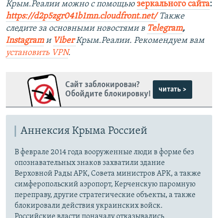
Крым.Реалии можно с помощью
зеркального сайта
:
https://d2p5zgr041b1mn.cloudfront.net/
Также
следите за основными новостями в
Telegram
,
Instagram
и
Viber
Крым.Реалии. Рекомендуем вам
установить
VPN
.
Сайт заблокирован?
читать >
Обойдите блокировку!
Аннексия Крыма Россией
В феврале 2014 года вооруженные люди в форме без
опознавательных знаков захватили здание
Верховной Рады АРК, Совета министров АРК, а также
симферопольский аэропорт, Керченскую паромную
переправу, другие стратегические объекты, а также
блокировали действия украинских войск.
Российские власти поначалу отказывались