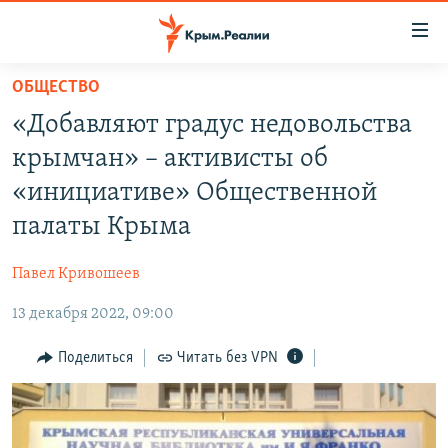
Доступность
ссылки
Вернуться
ОБЩЕСТВО
к
НОВОСТИ
«Добавляют градус недовольства
основному
СПЕЦПРОЕКТЫ
содержанию
крымчан» – активисты об
ВОДА
Вернутся
ГРУЗ 200
«инициативе» Общественной
к
ИСТОРИЯ
КАРТА ВОЕННЫХ ОБЪЕКТОВ КРЫМА
палаты Крыма
главной
ЕЩЕ
11 ЛЕТ ОККУПАЦИИ КРЫМА. 11 ИСТОРИЙ СОПРОТИВЛЕНИЯ
навигации
Павел Кривошеев
Вернутся
РАДІО СВОБОДА
ИНТЕРАКТИВ
к
13 декабря 2022, 09:00
КАК ОБОЙТИ БЛОКИРОВКУ
ИНФОГРАФИКА
поиску
Поделиться
Читать без VPN
ТЕЛЕПРОЕКТ КРЫМ.РЕАЛИИ
Українською
СОВЕТЫ ПРАВОЗАЩИТНИКОВ
Qırımtatar
ПРОПАВШИЕ БЕЗ ВЕСТИ