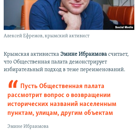
Алексей Ефремов, крымский активист
Крымская активистка
Эмине Ибраимова
считает,
что Общественная палата демонстрирует
избирательный подход в теме переименований.
Пусть Общественная палата
рассмотрит вопрос о возвращении
исторических названий населенным
пунктам, улицам, другим объектам
Эмине Ибраимова