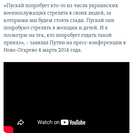
«Пускай попробует кто-то из числа украинских
военнослужащих стрелять в своих людей, за
которыми мы будем стоять сзади. Пускай они
попробуют стрелять в женщин и детей. И я
посмотрю на тех, кто попробует отдать такой
приказ», – заявлял Путин на пресс-конференции в
Ново-Огарево 4 марта 2014 года.