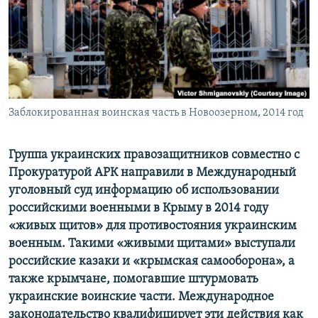
ПРИСОЕДИНЯЙТЕСЬ!
ПОБЕДИТЕЛЕЙ НЕ СУДЯТ?
КРЫМ.НЕПОКОРЕННЫЙ
ELIFBE
УКРАИНСКАЯ ПРОБЛЕМА КРЫМА
Все сайты RFE/RL
Заблокированная воинская часть в Новоозерном, 2014 год
Группа украинских правозащитников совместно с
Прокуратурой АРК направили в Международный
уголовный суд информацию об использовании
российскими военными в Крыму в 2014 году
«живых щитов» для противостояния украинским
военным. Такими «живыми щитами» выступали
российские казаки и «крымская самооборона», а
также крымчане, помогавшие штурмовать
украинские воинские части. Международное
законодательство квалифицирует эти действия как