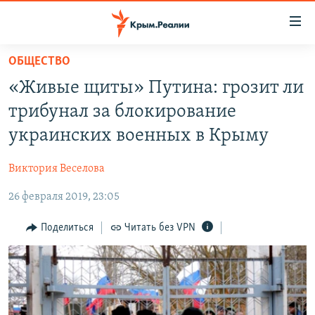
Доступность
ссылки
Вернуться
ОБЩЕСТВО
к
НОВОСТИ
«Живые щиты» Путина: грозит ли
основному
СПЕЦПРОЕКТЫ
содержанию
трибунал за блокирование
ВОДА
Вернутся
ГРУЗ 200
украинских военных в Крыму
к
ИСТОРИЯ
КАРТА ВОЕННЫХ ОБЪЕКТОВ КРЫМА
главной
Виктория Веселова
ЕЩЕ
11 ЛЕТ ОККУПАЦИИ КРЫМА. 11 ИСТОРИЙ СОПРОТИВЛЕНИЯ
навигации
Вернутся
26 февраля 2019, 23:05
РАДІО СВОБОДА
ИНТЕРАКТИВ
к
КАК ОБОЙТИ БЛОКИРОВКУ
ИНФОГРАФИКА
Поделиться
Читать без VPN
поиску
ТЕЛЕПРОЕКТ КРЫМ.РЕАЛИИ
Українською
СОВЕТЫ ПРАВОЗАЩИТНИКОВ
Qırımtatar
ПРОПАВШИЕ БЕЗ ВЕСТИ