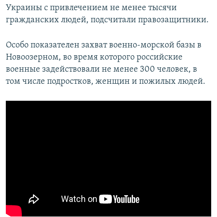
Украины с привлечением не менее тысячи
гражданских людей, подсчитали правозащитники.
Особо показателен захват военно-морской базы в
Новоозерном, во время которого российские
военные задействовали не менее 300 человек, в
том числе подростков, женщин и пожилых людей.