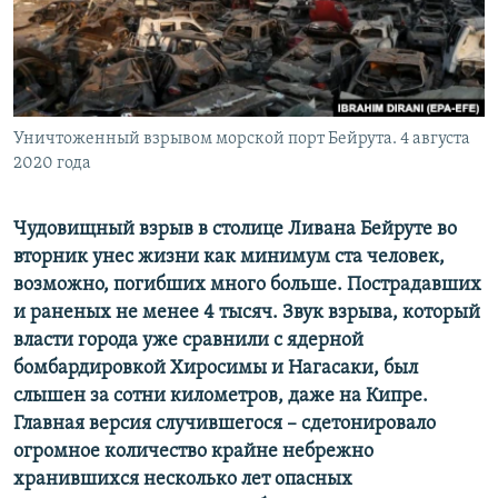
ПРИСОЕДИНЯЙТЕСЬ!
ПОБЕДИТЕЛЕЙ НЕ СУДЯТ?
КРЫМ.НЕПОКОРЕННЫЙ
ELIFBE
Уничтоженный взрывом морской порт Бейрута. 4 августа
УКРАИНСКАЯ ПРОБЛЕМА КРЫМА
2020 года
Все сайты RFE/RL
Чудовищный взрыв в столице Ливана Бейруте во
вторник унес жизни как минимум ста человек,
возможно, погибших много больше. Пострадавших
и раненых не менее 4 тысяч. Звук взрыва, который
власти города уже сравнили с ядерной
бомбардировкой Хиросимы и Нагасаки, был
слышен за сотни километров, даже на Кипре.
Главная версия случившегося – сдетонировало
огромное количество крайне небрежно
хранившихся несколько лет опасных