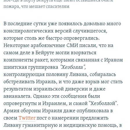
Кое-где в порту Бейрута еще тлеют оставшиеся очаги
пожара, что мешает спасателям
В последние сутки уже появилось довольно много
конспирологических версий случившегося,
которые столь же быстро опровергались.
Некоторые арабоязычные СМИ писали, что на
самом деле в Бейруте могли взорваться
компоненты ракет, которыми связанная с Ираном
шиитская группировка
"Хезболла",
контролирующая половину Ливана, собиралась
обстреливать Израиль, и что даже взрыв мог стать
результатом израильской диверсии и даже
авианалета. Однако эти сообщения были
опровергнуты и Израилем, и самой "Хезболлой".
Армия обороны Израиля даже опубликовала в
своем
Twitter
пост о намерении предложить
Ливану гуманитарную и медицинскую помощь, в