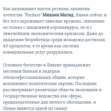
Auto
240p
360p
480p
480p
Как напоминает знаток региона, аналитик
агентства
"Росбалт"
Михаил Магид
, Ливан сейчас и
720p
720p
1080p
без того переживает тяжелые времена, связанные
1080p
не только с пандемией коронавируса, но и с
тяжелейшим экономическим кризисом. Даже до
пандемии безработица среди молодежи достигала
40 процентов, в то время как система
коммунальных услуг разрушалась.
Основное богатство в Ливане принадлежит
местным банкам и лидерам
этноконфессиональных общин, которые
возглавляют политические партии. Последние
рассматривают различные области экономики и
государственные ведомства как сферы,
предназначенные для личного обогащения, и
Ливан является одной из самых