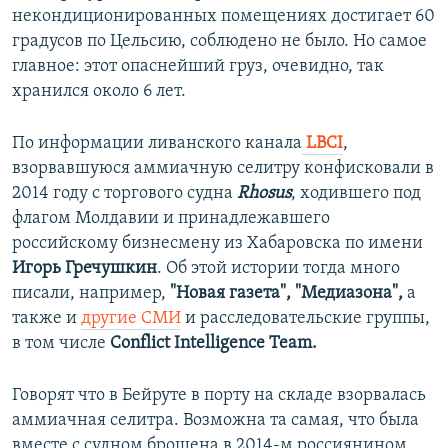
некондиционированных помещениях достигает 60
градусов по Цельсию, соблюдено не было. Но самое
главное: этот опаснейший груз, очевидно, так
хранился около 6 лет.
По информации ливанского канала
LBCI
,
взорвавшуюся аммиачную селитру конфисковали в
2014 году с торгового судна
Rhosus
, ходившего под
флагом Молдавии и принадлежавшего
российскому бизнесмену из Хабаровска по имени
Игорь Гречушкин
. Об этой истории тогда много
писали, например,
"Новая газета", "Медиазона",
а
также и
другие СМИ
и расследовательские группы,
в том числе
Conflict Intelligence Team.
Говорят что в Бейруте в порту на складе взорвалась
аммиачная селитра. Возможна та самая, что была
вместе с судном брошена в 2014-м россиянином