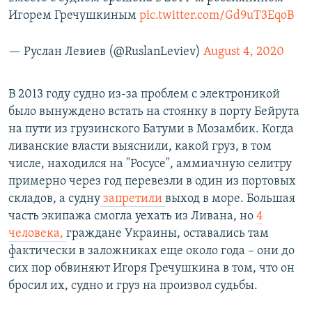
Игорем Гречушкиным
pic.twitter.com/Gd9uT3EqoB
— Руслан Левиев (@RuslanLeviev)
August 4, 2020
В 2013 году судно из-за проблем с электроникой
было вынуждено встать на стоянку в порту Бейрута
на пути из грузинского Батуми в Мозамбик. Когда
ливанские власти выяснили, какой груз, в том
числе, находился на "Росусе", аммиачную селитру
примерно через год перевезли в один из портовых
складов, а судну
запретили
выход в море. Большая
часть экипажа смогла уехать из Ливана, но
4
человека,
граждане Украины, оставались там
фактически в заложниках еще около года – они до
сих пор обвиняют Игоря Гречушкина в том, что он
бросил их, судно и груз на произвол судьбы.