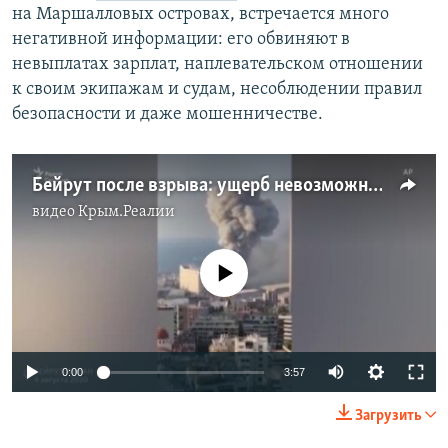
на Маршалловых островах, встречается много
негативной информации: его обвиняют в
невыплатах зарплат, наплевательском отношении
к своим экипажам и судам, несоблюдении правил
безопасности и даже мошенничестве.
Бейрут после взрыва: ущерб невозможно оценить
видео
Крым.Реалии
No media source currently available
Auto
0:00
3:57
240p
Загрузить
360p