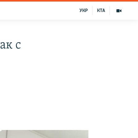
УКР
КТА
ак с