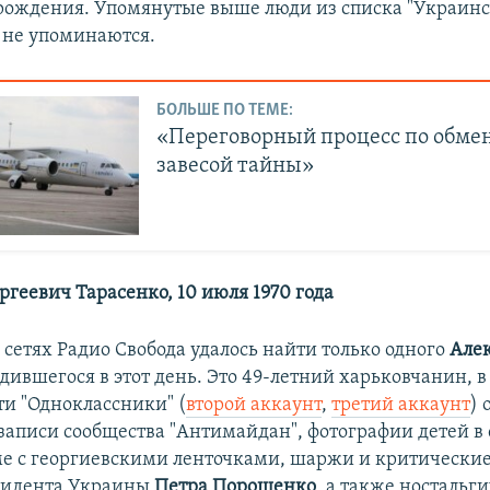
 рождения. Упомянутые выше люди из списка "Украин
е не упоминаются.
БОЛЬШЕ ПО ТЕМЕ:
«Переговорный процесс по обме
завесой тайны»
ргеевич Тарасенко, 10 июля 1970 года
 сетях Радио Свобода удалось найти только одного
Але
одившегося в этот день. Это 49-летний харьковчанин, в
ти "Одноклассники" (
второй аккаунт
,
третий аккаунт
) 
записи сообщества "Антимайдан", фотографии детей в 
е с георгиевскими ленточками, шаржи и критические
зидента Украины
Петра Порошенко
, а также ностальг