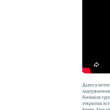
Далее в нето
задержанном в
боевиков гру
открытых исто
Киеве. Еще од