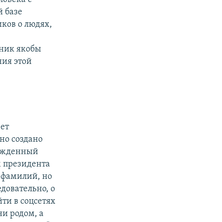
 базе
ков о людях,
рник якобы
ния этой
еет
но создано
божденный
м президента
5 фамилий, но
довательно, о
ти в соцсетях
ни родом, а