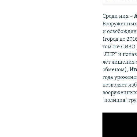
Среди них –
А
Вооруженных 
и освобождена
(город до 201
том же СИЗО 
"ЛНР" и попав
лет лишения 
обменом),
Иг
года урожене
позволяет из
вооруженных 
"полиция" гр