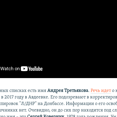
чных списках есть имя
Андрея Третьякова
.
Речь идет
о 
 2017 году в Авдеевке. Его подозревают в корректиров
ппировок "Л/ДНР" на Донбассе. Информации о его осв
чниках нет. Очевидно, он до сих пор находится под с
но имя – это
Сергей Коверник,
1978 года рождения. Че