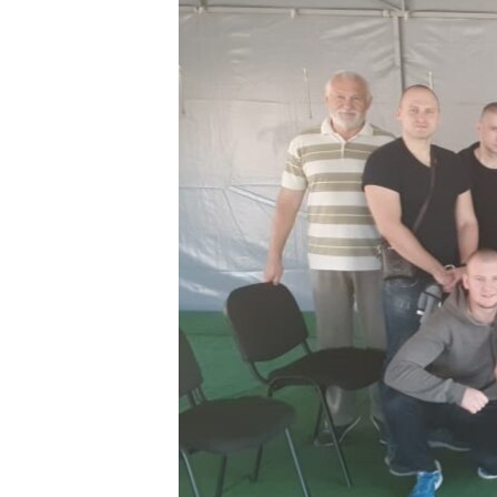
ПОБЕДИТЕЛЕЙ НЕ СУДЯТ?
КРЫМ.НЕПОКОРЕННЫЙ
ELIFBE
УКРАИНСКАЯ ПРОБЛЕМА КРЫМА