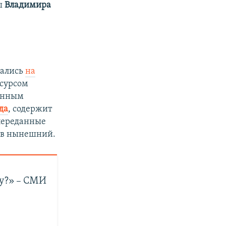
ы
Владимира
лались
на
есурсом
данным
да
, содержит
 переданные
е в нынешний.
у?» – СМИ