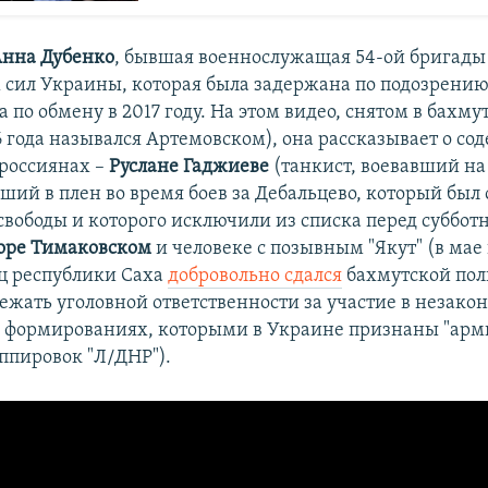
нна Дубенко
, бывшая военнослужащая 54-ой бригады
сил Украины, которая была задержана по подозрени
 по обмену в 2017 году. На этом видео, снятом в бахм
6 года назывался Артемовском), она рассказывает о с
россиянах –
Руслане Гаджиеве
(танкист, воевавший на
ший в плен во время боев за Дебальцево, который был 
свободы и которого исключили из списка перед суббот
оре Тимаковском
и человеке с позывным "Якут" (в мае
ц республики Саха
добровольно сдался
бахмутской пол
бежать уголовной ответственности за участие в незако
формированиях, которыми в Украине признаны "арм
уппировок "Л/ДНР").