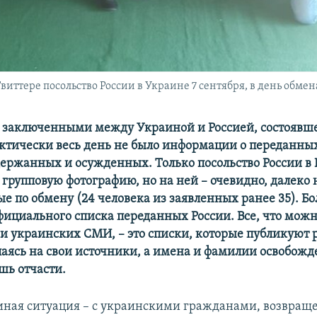
иттере посольство России в Украине 7 сентября, в день обмен
 заключенными между Украиной и Россией, состоявше
актически весь день не было информации о переданны
ержанных и осужденных. Только посольство России в 
групповую фотографию, но на ней – очевидно, далеко 
 по обмену (24 человека из заявленных ранее 35). Бол
официального списка переданных России. Все, что мож
 и украинских СМИ, –​ это списки, которые публикуют
лаясь на свои источники, а имена и фамилии освобож
шь отчасти.
иная ситуация – с украинскими гражданами, возвра