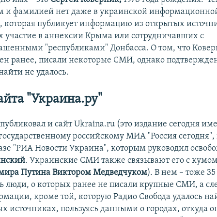
 и фамилией нет даже в украинской информационной
, которая публикует информацию из открытых источни
участие в аннексии Крыма или сотрудничавших с
ашенными "республиками" Донбасса. О том, что Кове
ен ранее, писали некоторые СМИ, однако подтвержде
айти не удалось.
айта "Украина.ру"
публиковал и сайт Ukraina.ru (это издание сегодня им
государственному российскому МИА "Россия сегодня", 
базе "РИА Новости Украина", которым руководил осво
инский
. Украинские СМИ также связывают его с кумо
мира Путина
Виктором Медведчуком
). В нем – тоже 3
ь люди, о которых ранее не писали крупные СМИ, а сле
рмации, кроме той, которую Радио Свобода удалось най
х источниках, пользуясь данными о городах, откуда о