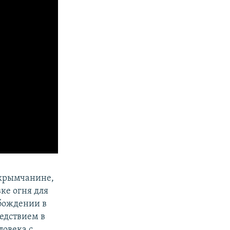
крымчанине,
ке огня для
обождении в
ледствием в
ловека с