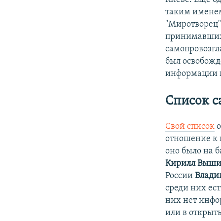
таким именем
"Миротворец"
принимавших 
самопровозгл
был освобожд
информации н
Список с
Свой список
о
отношение к 
оно было на 
Кирилл Выш
России
Влади
среди них ест
них нет инфо
или в открыты