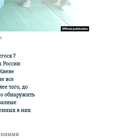
а
гося 7
х России
Киеве
не все
ее того, до
но обнаружить
 разные
денных в них
щенными