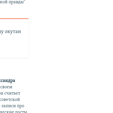
ской правды"
ну окутан
ксандра
 своем
он считает
советской
 записи про
ические посты