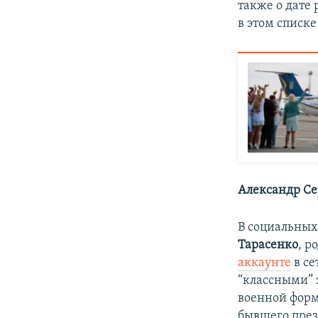
также о дате
в этом списк
Александр Се
В социальных
Тарасенко
, р
аккаунте
в се
“классными” 
военной форм
бывшего пре