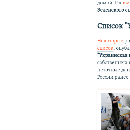
домой. Их
им
Зеленского
ещ
Список "
Некоторые
ро
список
, опуб
"Украинская 
собственных 
неточные дан
России ранее