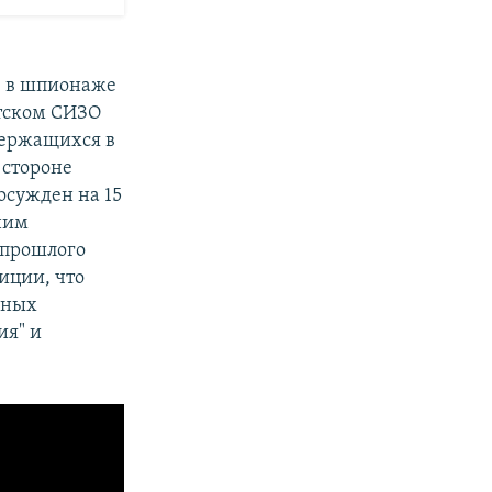
ю в шпионаже
утском СИЗО
одержащихся в
 стороне
осужден на 15
ним
 прошлого
иции, что
нных
ия" и