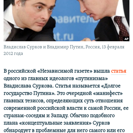
ПРИСОЕДИНЯЙТЕСЬ!
ПОБЕДИТЕЛЕЙ НЕ СУДЯТ?
КРЫМ.НЕПОКОРЕННЫЙ
ELIFBE
УКРАИНСКАЯ ПРОБЛЕМА КРЫМА
Все сайты RFE/RL
Владислав Сурков и Владимир Путин, Россия, 13 февраля
2012 года
В российской «Независимой газете» вышла
статья
одного из главных идеологов «путинизма»
Владислава Суркова. Статья называется «Долгое
государство Путина». Это очередной «манифест»
главных тезисов, определяющих суть отношения
современной российской власти к самой России, ее
странам-соседям и Западу. Обычно подобного
плана «концептуальные заявления» Сурков
обнародует в проблемные для него самого или его