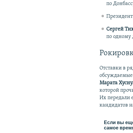
по Донбасс
Президен
Сергей Ти
по одному 
Рокировк
Отставки в р
обсуждаемые 
Марата Хусн
которой прочи
Их передали 
кандидатов н
Если вы еще
самое время