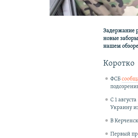
Задержание р
новые заборы
нашем обзор
Коротко
ФСБ
сообщ
подозрени
С 1 августа
Украину и
В Керченс
Первый пр