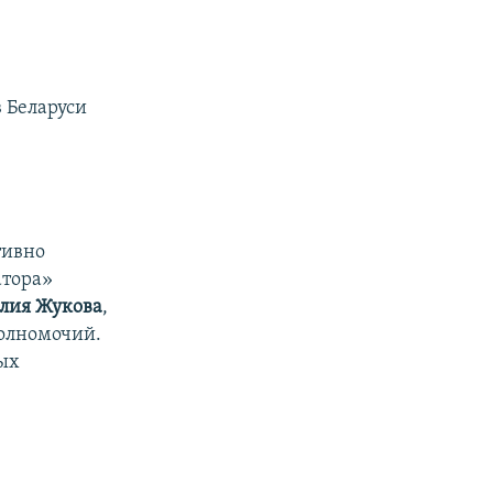
 Беларуси
тивно
атора»
ия Жукова
,
 полномочий.
ых