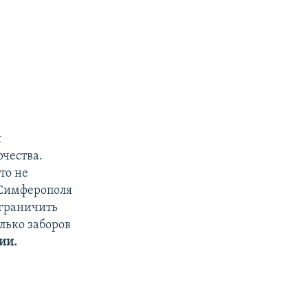
и
чества.
то не
 Симферополя
ограничить
лько заборов
ии.