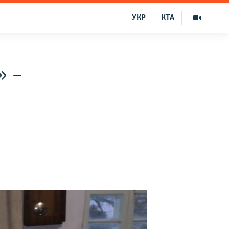
УКР
КТА
» –