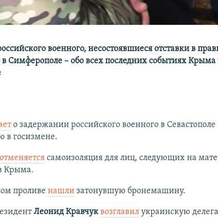
оссийского военного, несостоявшиеся отставки в прав
 в Симферополе – обо всех последних событиях Крыма 
е
ает
о задержании российского военного в Севастополе 
ю в госизмене.
отменяется
самоизоляция для лиц, следующих на мат
з Крыма.
ком проливе
нашли
затонувшую бронемашину.
езидент
Леонид Кравчук
возглавил
украинскую делега