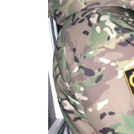
ПОБЕДИТЕЛЕЙ НЕ СУДЯТ?
КРЫМ.НЕПОКОРЕННЫЙ
ELIFBE
УКРАИНСКАЯ ПРОБЛЕМА КРЫМА