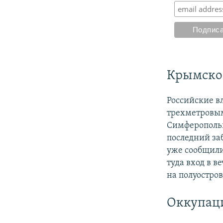
Крымское
Российские в
трехметровым
Симферопольц
последний за
уже сообщили
туда вход в в
на полуостро
Оккупац