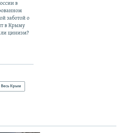
оссии в
ированном
ой заботой о
ят в Крыму
 или цинизм?
Весь Крым