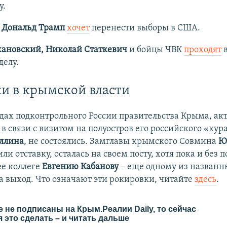
у.
т
Дональд Трамп
хочет
перенести выборы в США.
хановский, Николай Статкевич
и бойцы ЧВК
проходят
в
делу.
и в крымской власти
ядах подконтрольного России правительства Крыма, ак
в связи с визитом на полуостров его российского «кур
уллина
, не состоялись. Замглавы крымского Совмина
Юл
ли отставку, осталась на своем посту, хотя пока и без
ее коллеге
Евгению Кабанову
– еще одному из названн
а выход. Что означают эти рокировки, читайте
здесь
.
 не подписаны на Крым.Реалии Daily, то сейчас
 это сделать – и читать дальше