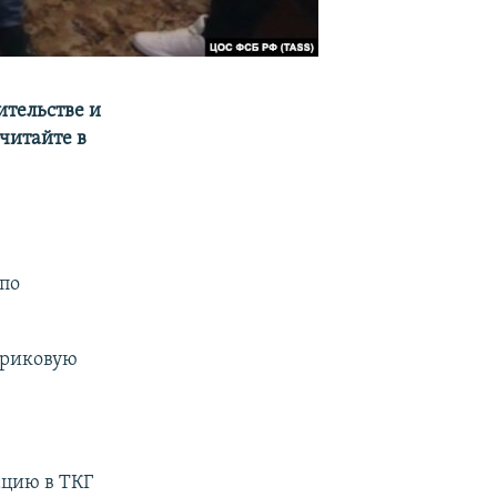
ительстве и
читайте в
по
ериковую
цию в ТКГ