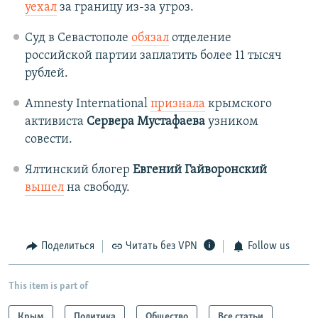
уехал
за границу из-за угроз.
Суд в Севастополе
обязал
отделение
российской партии заплатить более 11 тысяч
рублей.
Amnesty International
признала
крымского
активиста
Сервера Мустафаева
узником
совести.
Ялтинский блогер
Евгений Гайворонский
вышел
на свободу.
Поделиться
Читать без VPN
Follow us
This item is part of
Крым
Политика
Общество
Все статьи