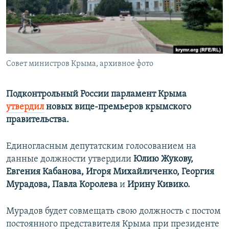
ПРИСОЕДИНЯЙТЕСЬ!
ПОБЕДИТЕЛЕЙ НЕ СУДЯТ?
КРЫМ.НЕПОКОРЕННЫЙ
ELIFBE
Все сайты RFE/RL
Совет министров Крыма, архивное фото
УКРАИНСКАЯ ПРОБЛЕМА КРЫМА
Подконтрольный России парламент Крыма
утвердил
новых вице-премьеров крымского
правительства.
Единогласным депутатским голосованием на
данные должности утвердили
Юлию Жукову,
Евгения Кабанова, Игоря Михайличенко, Георгия
Мурадова, Павла Королева
и
Ирину Кивико.
Мурадов будет совмещать свою должность с постом
постоянного представителя Крыма при президенте