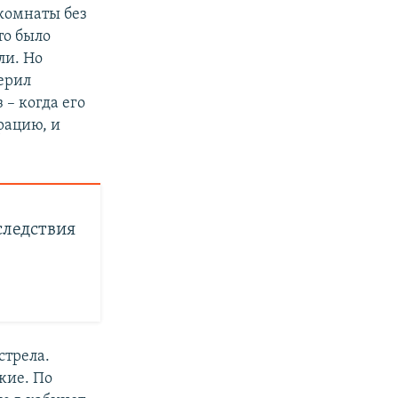
 комнаты без
то было
ли. Но
верил
 – когда его
рацию, и
следствия
стрела.
жие. По