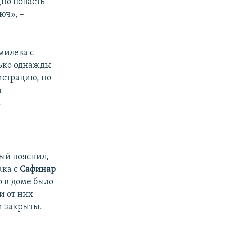
дно попасть
юч», –
милева с
лько однажды
истрацию, но
а
.
рый пояснил,
ака с
Сафинар
о в доме было
и от них
и закрыты.