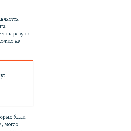
является
Она
мя ни разу не
хожие на
у:
оторых были
м, могло