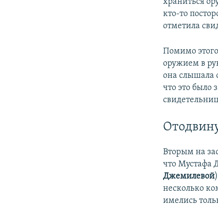
храниться ору
кто-то постор
отметила сви
Помимо этого
оружием в ру
она слышала 
что это было 
свидетельниц
Отодвину
Вторым на за
что Мустафа 
Джемилевой
несколько ком
имелись толь