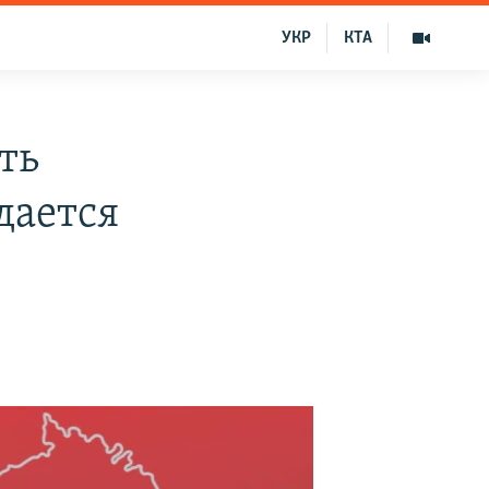
УКР
КТА
ть
дается