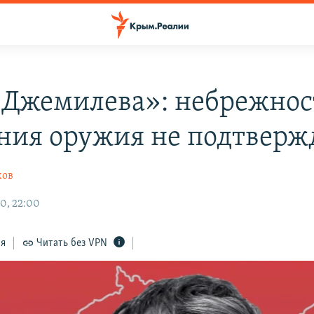
 Джемилева»: небрежнос
ния оружия не подтверж
ков
0, 22:00
ся
Читать без VPN