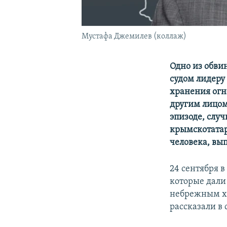
Мустафа Джемилев (коллаж)
Одно из обв
судом лидеру
хранения огн
другим лицом,
эпизоде, слу
крымскотатар
человека, вып
24 сентября 
которые дали
небрежным х
рассказали в