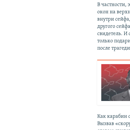
В частности,
окон на верхн
внутри сейфа,
другого сейфа
свидетель. И 
только подари
после трагед
Как карабин о
Вызвав «скору