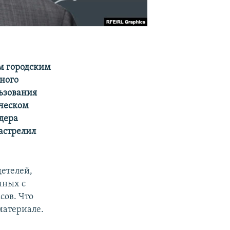
м городским
ного
льзования
ическом
идера
астрелил
детелей,
нных с
ов. Что
материале.