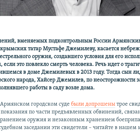
инений, вменяемых подконтрольным России Армянски
 крымских татар Мустафе Джемилеву, касается небреж
естрельного оружия, создавшего условия для его испо
 если это повлекло смерть человека. Речь идет о траг
чившемся в доме Джемилевых в 2013 году. Тогда сын л
ского народа, Хайсер Джемилев, по неосторожности з
олнявшего работы в саду возле дома.
в Армянском городском суде
были допрошены
трое сви
 показания по части предъявленных обвинений, связа
ранением оружия и незаконным хранением боеприпас
 судебном заседании эти свидетели – читайте в нашем 