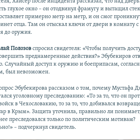
еля, Хайсер после инцидента рассказал, что над двер
ть глухое окно – он отодвинул фрамугу и вытащил сте
оставляет примерно метр на метр, и он смог проникну
инет отца. Там он отыскал ключи от двери в комнату с
я до оружия.
лай Полозов
спросил свидетеля: «Чтобы получить дост
овершить преднамеренные действия?» Эбубекиров от
о. Случайный доступ к оружию и боеприпасам, согласн
м, был невозможен.
опрос Эбубекирова рассказом о том, почему Мустафа 
ался уголовному преследованию: «То за то, что он про
войск в Чехословакию, то за то, что добивался возвра
ар в Крым». Защита уточнила, правильно ли понимает,
ее преследовался только по политическим мотивам?
но!» – подчеркнул свидетель.