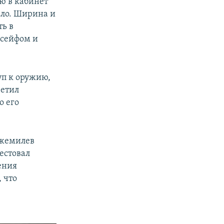
ью в кабинет
кло. Ширина и
ть в
 сейфом и
уп к оружию,
ветил
о его
Джемилев
тестовал
щения
 что