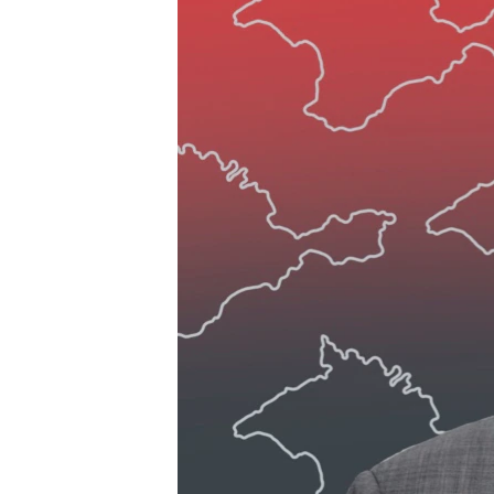
ПОБЕДИТЕЛЕЙ НЕ СУДЯТ?
КРЫМ.НЕПОКОРЕННЫЙ
ELIFBE
УКРАИНСКАЯ ПРОБЛЕМА КРЫМА