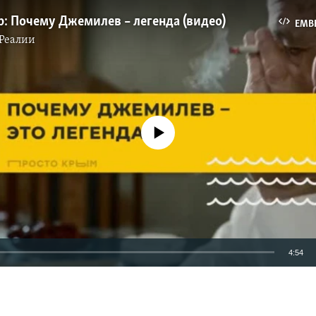
: Почему Джемилев – легенда (видео)
EMB
Реалии
No media source currently available
4:54
EMBED