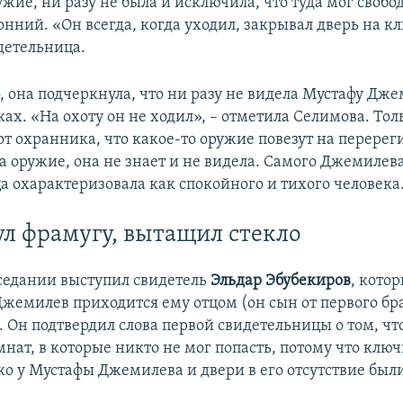
жие, ни разу не была и исключила, что туда мог свобо
онний. «Он всегда, когда уходил, закрывал дверь на кл
детельница.
, она подчеркнула, что ни разу не видела Мустафу Дже
ках. «На охоту он не ходил», – отметила Селимова. То
от охранника, что какое-то оружие повезут на перерег
за оружие, она не знает и не видела. Самого Джемилев
а охарактеризовала как спокойного и тихого человека
л фрамугу, вытащил стекло
седании выступил свидетель
Эльдар Эбубекиров
, кото
Джемилев приходится ему отцом (он сын от первого бр
). Он подтвердил слова первой свидетельницы о том, чт
нат, в которые никто не мог попасть, потому что ключ
ко у Мустафы Джемилева и двери в его отсутствие был