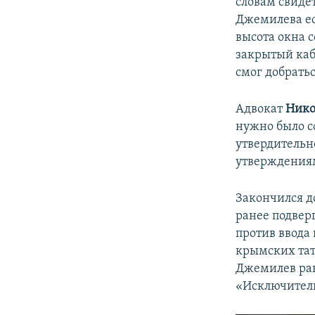
словам свидет
Джемилева ес
высота окна с
закрытый каб
смог добратьс
Адвокат
Нико
нужно было с
утвердительн
утверждения
Закончился д
ранее подверг
против ввода 
крымских тат
Джемилев ран
«Исключитель