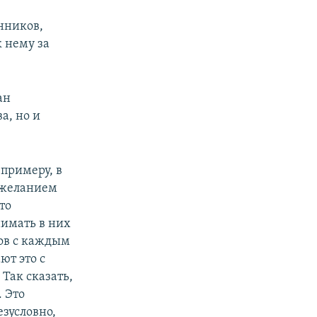
нников,
 нему за
ан
а, но и
 примеру, в
т желанием
то
имать в них
ов с каждым
ют это с
Так сказать,
 Это
езусловно,