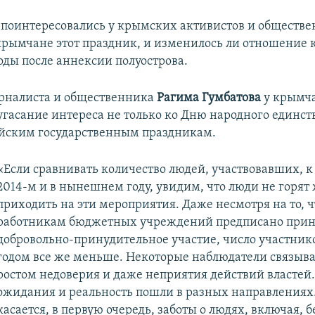
поинтересовались у крымских активистов и обществе
крымчане этот праздник, и изменилось ли отношение к
ды после аннексии полуострова.
рналиста и общественника
Рагима Гумбатова
у крымч
угасание интереса не только ко Дню народного единств
йским государственным праздникам.
«Если сравнивать количество людей, участвовавших, к
2014-м и в нынешнем году, увидим, что люди не горя
приходить на эти мероприятия. Даже несмотря на то, ч
работникам бюджетных учреждений предписано прин
добровольно-принудительное участие, число участник
годом все же меньше. Некоторые наблюдатели связыва
ростом недоверия и даже неприятия действий властей. 
ожидания и реальность пошли в разных направлениях.
касается, в первую очередь, заботы о людях, включая, б