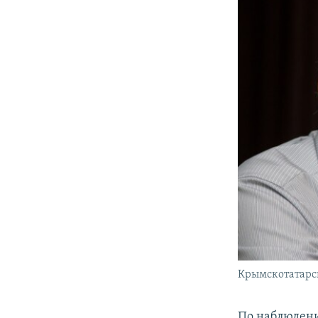
Крымскотатарс
По наблюдени