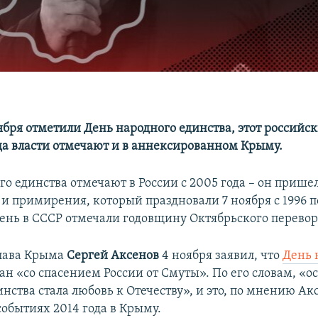
оября отметили День народного единства, этот российс
ода власти отмечают и в аннексированном Крыму.
о единства отмечают в России с 2005 года – он прише
 и примирения, который праздновали 7 ноября с 1996 п
 день в СССР отмечали годовщину Октябрьского перевор
лава Крыма
Сергей Аксенов
4 ноября заявил, что
День 
ан «со спасением России от Смуты». По его словам, «о
нства стала любовь к Отечеству», и это, по мнению Ак
событиях 2014 года в Крыму.