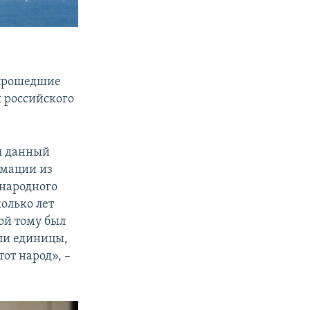
 прошедшие
я российского
ил данный
рмации из
 народного
колько лет
ой тому был
али единицы,
от народ», –