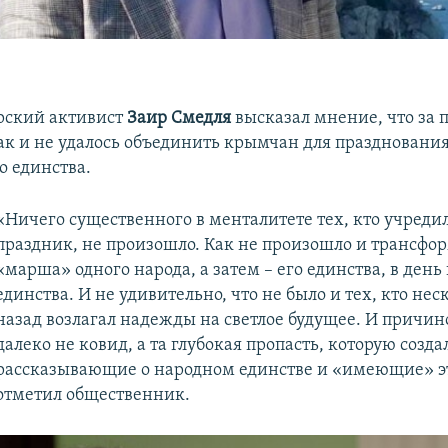
в
рский активист
Заир Смедля
высказал мнение, что за
так и не удалось объединить крымчан для праздновани
о единства.
«Ничего существенного в менталитете тех, кто учред
праздник, не произошло. Как не произошло и трансфо
«марша» одного народа, а затем – его единства, в день
единства. И не удивительно, что не было и тех, кто нес
назад возлагал надежды на светлое будущее. И причин
далеко не ковид, а та глубокая пропасть, которую созд
рассказывающие о народном единстве и «имеющие» эт
отметил общественник.