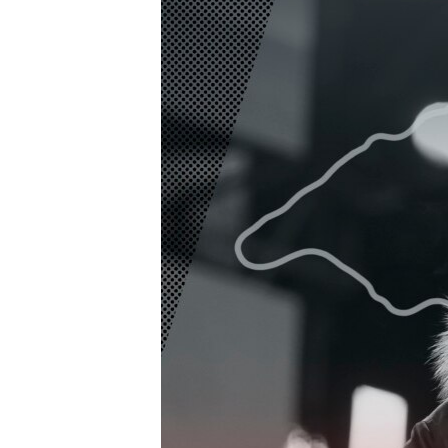
ПОБЕДИТЕЛЕЙ НЕ СУДЯТ?
КРЫМ.НЕПОКОРЕННЫЙ
ELIFBE
УКРАИНСКАЯ ПРОБЛЕМА КРЫМА