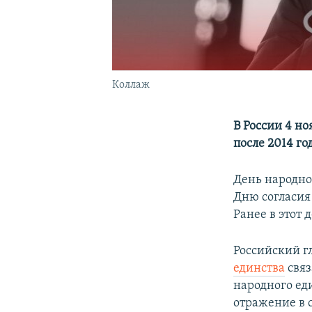
Коллаж
В России 4 н
после 2014 г
День народног
Дню согласия
Ранее в этот
Российский г
единства
связ
народного еди
отражение в 