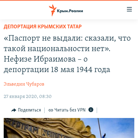
Доступность
ссылки
Вернуться
ДЕПОРТАЦИЯ КРЫМСКИХ ТАТАР
к
НОВОСТИ
«Паспорт не выдали: сказали, что
основному
СПЕЦПРОЕКТЫ
содержанию
такой национальности нет».
ВОДА
Вернутся
ГРУЗ 200
Нефизе Ибраимова – о
к
ИСТОРИЯ
КАРТА ВОЕННЫХ ОБЪЕКТОВ КРЫМА
депортации 18 мая 1944 года
главной
ЕЩЕ
11 ЛЕТ ОККУПАЦИИ КРЫМА. 11 ИСТОРИЙ СОПРОТИВЛЕНИЯ
навигации
Эльведин Чубаров
Вернутся
РАДІО СВОБОДА
ИНТЕРАКТИВ
к
27 января 2020, 08:30
КАК ОБОЙТИ БЛОКИРОВКУ
ИНФОГРАФИКА
поиску
Поделиться
Читать без VPN
ТЕЛЕПРОЕКТ КРЫМ.РЕАЛИИ
Українською
СОВЕТЫ ПРАВОЗАЩИТНИКОВ
Qırımtatar
ПРОПАВШИЕ БЕЗ ВЕСТИ