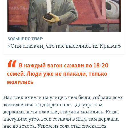
БОЛЬШЕ ПО ТЕМЕ:
«Они сказали, что нас выселяют из Крыма»
В каждый вагон сажали по 18-20
семей. Люди уже не плакали, только
молились
Нас всех вывели на улицу в чем были, собрали всех
жителей села во дворе школы. До утра там
держали, дети плакали, старики молились. Когда
наступило утро, всех согнали в Ялту, там держали
нас до вечера. Утром из села стал спускаться