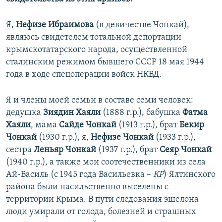
Я,
Нефизе Ибраимова
(в девичестве Чонкай),
являюсь свидетелем тотальной депортации
крымскотатарского народа, осуществленной
сталинским режимом бывшего СССР 18 мая 1944
года в ходе спецоперации войск НКВД.
Я и члены моей семьи в составе семи человек:
дедушка
Зиядин Хаяли
(1888 г.р.), бабушка
Фатма
Хаяли
, мама
Сайде Чонкай
(1913 г.р.), брат
Бекир
Чонкай
(1930 г.р.), я,
Нефизе Чонкай
(1933 г.р.),
сестра
Леньяр Чонкай
(1937 г.р.), брат
Сеяр Чонкай
(1940 г.р.), а также мои соотечественники из села
Ай-Василь (с 1945 года Васильевка –
КР
) Ялтинского
района были насильственно выселены с
территории Крыма. В пути следования эшелона
люди умирали от голода, болезней и страшных