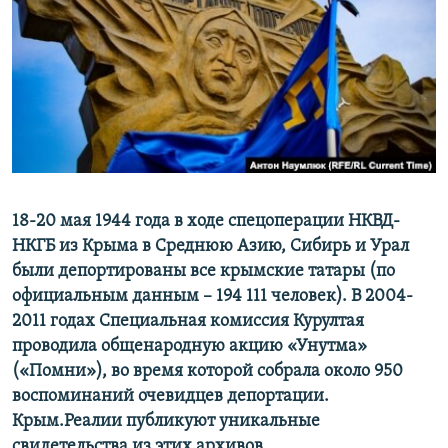
ПРИСОЕДИНЯЙТЕСЬ!
ПОБЕДИТЕЛЕЙ НЕ СУДЯТ?
КРЫМ.НЕПОКОРЕННЫЙ
ELIFBE
УКРАИНСКАЯ ПРОБЛЕМА КРЫМА
Все сайты RFE/RL
18-20 мая 1944 года в ходе спецоперации НКВД-
НКГБ из Крыма в Среднюю Азию, Сибирь и Урал
были депортированы все крымские татары (по
официальным данным – 194 111 человек). В 2004-
2011 годах Специальная комиссия Курултая
проводила общенародную акцию «Унутма»
(«Помни»), во время которой собрала около 950
воспоминаний очевидцев депортации.
Крым.Реалии публикуют уникальные
свидетельства из этих архивов.