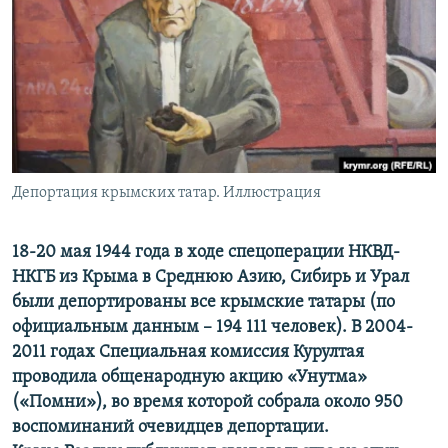
ПРИСОЕДИНЯЙТЕСЬ!
ПОБЕДИТЕЛЕЙ НЕ СУДЯТ?
КРЫМ.НЕПОКОРЕННЫЙ
ELIFBE
УКРАИНСКАЯ ПРОБЛЕМА КРЫМА
Все сайты RFE/RL
Депортация крымских татар. Иллюстрация
18-20 мая 1944 года в ходе спецоперации НКВД-
НКГБ из Крыма в Среднюю Азию, Сибирь и Урал
были депортированы все крымские татары (по
официальным данным – 194 111 человек). В 2004-
2011 годах Специальная комиссия Курултая
проводила общенародную акцию «Унутма»
(«Помни»), во время которой собрала около 950
воспоминаний очевидцев депортации.