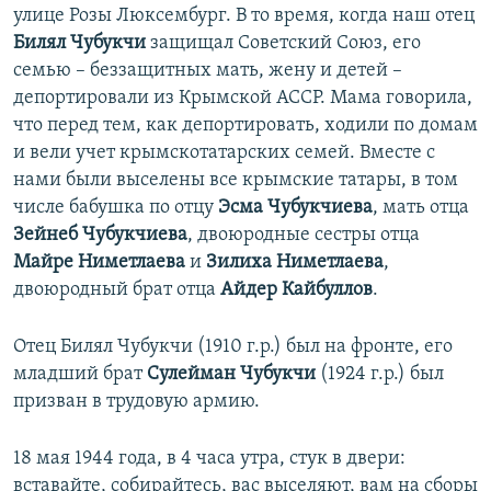
улице Розы Люксембург. В то время, когда наш отец
Билял Чубукчи
защищал Советский Союз, его
семью – беззащитных мать, жену и детей –
депортировали из Крымской АССР. Мама говорила,
что перед тем, как депортировать, ходили по домам
и вели учет крымскотатарских семей. Вместе с
нами были выселены все крымские татары, в том
числе бабушка по отцу
Эсма Чубукчиева
, мать отца
Зейнеб Чубукчиева
, двоюродные сестры отца
Майре Ниметлаева
и
Зилиха Ниметлаева
,
двоюродный брат отца
Айдер Кайбуллов
.
Отец Билял Чубукчи (1910 г.р.) был на фронте, его
младший брат
Сулейман Чубукчи
(1924 г.р.) был
призван в трудовую армию.
18 мая 1944 года, в 4 часа утра, стук в двери:
вставайте, собирайтесь, вас выселяют, вам на сборы