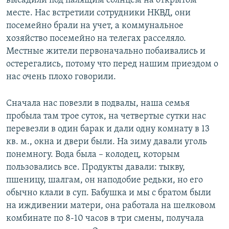
высадили под палящим солнцем на открытом
месте. Нас встретили сотрудники НКВД, они
посемейно брали на учет, а коммунальное
хозяйство посемейно на телегах расселяло.
Местные жители первоначально побаивались и
остерегались, потому что перед нашим приездом о
нас очень плохо говорили.
Сначала нас повезли в подвалы, наша семья
пробыла там трое суток, на четвертые сутки нас
перевезли в один барак и дали одну комнату в 13
кв. м., окна и двери были. На зиму давали уголь
понемногу. Вода была – колодец, которым
пользовались все. Продукты давали: тыкву,
пшеницу, шалгам, он наподобие редьки, но его
обычно клали в суп. Бабушка и мы с братом были
на иждивении матери, она работала на шелковом
комбинате по 8-10 часов в три смены, получала