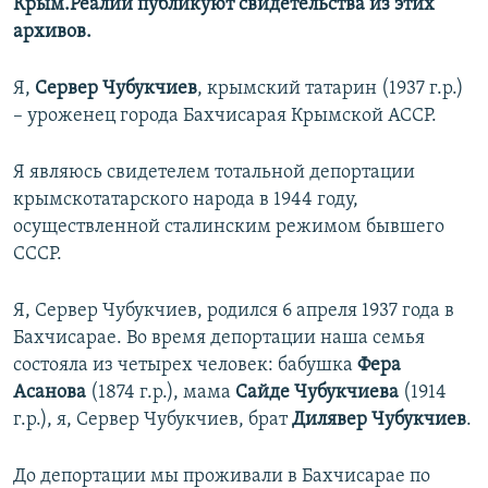
Крым.Реалии публикуют свидетельства из этих
архивов.
Я,
Сервер Чубукчиев
, крымский татарин (1937 г.р.)
– уроженец города Бахчисарая Крымской АССР.
Я являюсь свидетелем тотальной депортации
крымскотатарского народа в 1944 году,
осуществленной сталинским режимом бывшего
СССР.
Я, Сервер Чубукчиев, родился 6 апреля 1937 года в
Бахчисарае. Во время депортации наша семья
состояла из четырех человек: бабушка
Фера
Асанова
(1874 г.р.), мама
Сайде Чубукчиева
(1914
г.р.), я, Сервер Чубукчиев, брат
Дилявер Чубукчиев
.
До депортации мы проживали в Бахчисарае по