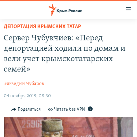
Доступность
ссылки
Вернуться
ДЕПОРТАЦИЯ КРЫМСКИХ ТАТАР
к
НОВОСТИ
Сервер Чубукчиев: «Перед
основному
СПЕЦПРОЕКТЫ
содержанию
депортацией ходили по домам и
ВОДА
Вернутся
ГРУЗ 200
вели учет крымскотатарских
к
ИСТОРИЯ
КАРТА ВОЕННЫХ ОБЪЕКТОВ КРЫМА
семей»
главной
ЕЩЕ
11 ЛЕТ ОККУПАЦИИ КРЫМА. 11 ИСТОРИЙ СОПРОТИВЛЕНИЯ
навигации
Эльведин Чубаров
Вернутся
РАДІО СВОБОДА
ИНТЕРАКТИВ
к
04 ноября 2019, 08:30
КАК ОБОЙТИ БЛОКИРОВКУ
ИНФОГРАФИКА
поиску
Поделиться
Читать без VPN
ТЕЛЕПРОЕКТ КРЫМ.РЕАЛИИ
Українською
СОВЕТЫ ПРАВОЗАЩИТНИКОВ
Qırımtatar
ПРОПАВШИЕ БЕЗ ВЕСТИ