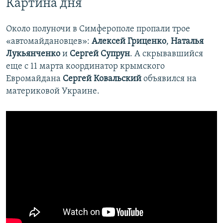
Картина дня
Около полуночи в Симферополе пропали трое
«автомайдановцев»:
Алексей Гриценко
,
Наталья
Лукьянченко
и
Сергей Супрун
. А скрывавшийся
еще с 11 марта координатор крымского
Евромайдана
Сергей Ковальский
объявился на
материковой Украине.