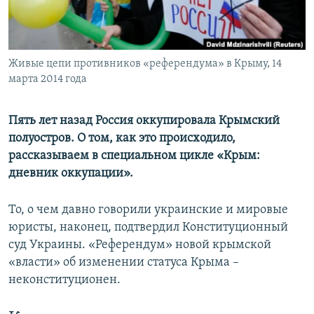
ПРИСОЕДИНЯЙТЕСЬ!
ПОБЕДИТЕЛЕЙ НЕ СУДЯТ?
КРЫМ.НЕПОКОРЕННЫЙ
ELIFBE
Живые цепи противников «референдума» в Крыму, 14
марта 2014 года
УКРАИНСКАЯ ПРОБЛЕМА КРЫМА
Все сайты RFE/RL
Пять лет назад Россия оккупировала Крымский
полуостров. О том, как это происходило,
рассказываем в специальном цикле «Крым:
дневник оккупации».
То, о чем давно говорили украинские и мировые
юристы, наконец, подтвердил Конституционный
суд Украины. «Референдум» новой крымской
«власти» об изменении статуса Крыма –
неконституционен.