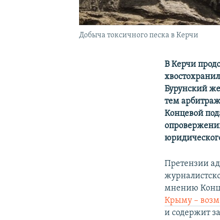
Добыча токсичного песка в Керчи
В Керчи прод
хвостохранил
Бурунский же
тем арбитра
Концевой под
опровержени
юридического
Претензии ад
журналистско
мнению Конце
Крыму – возм
и содержит з