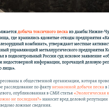
олжается
добыча токсичного песка
из дамбы Нижне-Чу
ища, где хранились ядовитые отходы предприятия «
лезорудный комбинат», утверждают местные активи
жный управляющий металлургического предприятия К
ал в подконтрольный России суд исковое заявление «о
и недостоверной информации, порочащей деловую ре
 лица».
ресованы к общественной организации, которая пров
е расследование по факту
незаконной добычи песка
в 
вого, опубликованная в СМИ статья
«Экологическая к
ожно не последняя?»
наносит вред деловой репутации
аведомо ложные сведения.