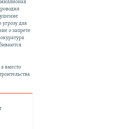
а миллионах
проводил
рушение
 угрозу для
ние о запрете
рокуратура
тбиваются
 а вместо
троительства
т