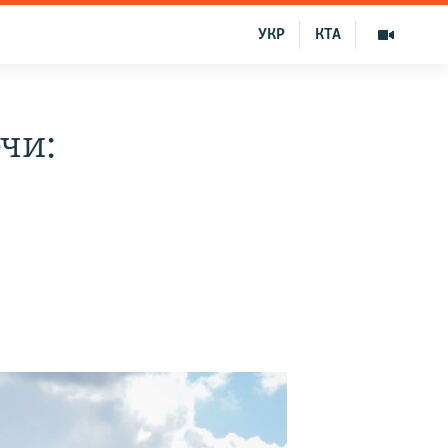
УКР
КТА
чи: