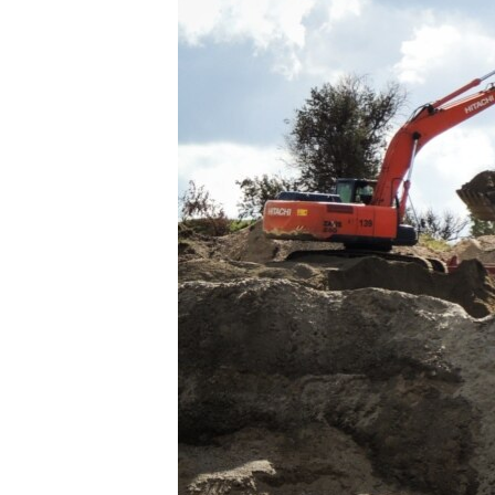
ПОБЕДИТЕЛЕЙ НЕ СУДЯТ?
КРЫМ.НЕПОКОРЕННЫЙ
ELIFBE
УКРАИНСКАЯ ПРОБЛЕМА КРЫМА