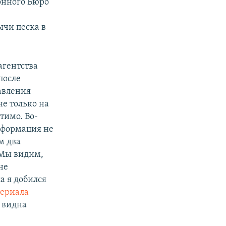
онного Бюро
ычи песка в
агентства
после
авления
е только на
тимо. Во-
нформация не
м два
 Мы видим,
не
а я добился
ериала
е видна