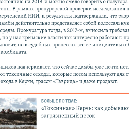
состоянию на 2018-й можно смело говорить о полутор
тонн. В рамках прокурорской проверки исследования 
керченский НИИ, и результаты подтверждали, что раз
дамбы действительно представляет собой колоссальную
реды. Прокуратура тогда, в 2017-м, выносила требова
, но у нас крымские власти так интересно работают: п
ыносит, но в судебных процессах все ее инициативы о
 комбината.
иков подчеркивает, что сейчас дамбы уже почти нет,
ют токсичные отходы, которые потом используют для с
рехода в Керчи, трассы «Таврида» и даже продают.
БОЛЬШЕ ПО ТЕМЕ:
«Токсичная» Керчь: как добываю
загрязненный песок