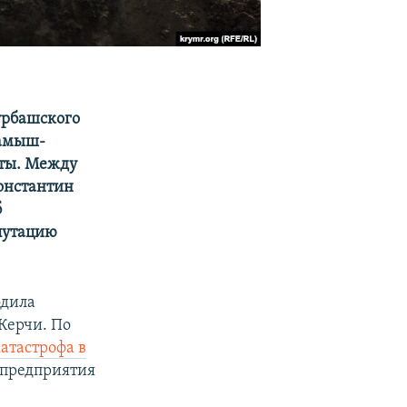
рбашского
Камыш-
сты. Между
онстантин
б
путацию
одила
Керчи. По
атастрофа в
 предприятия