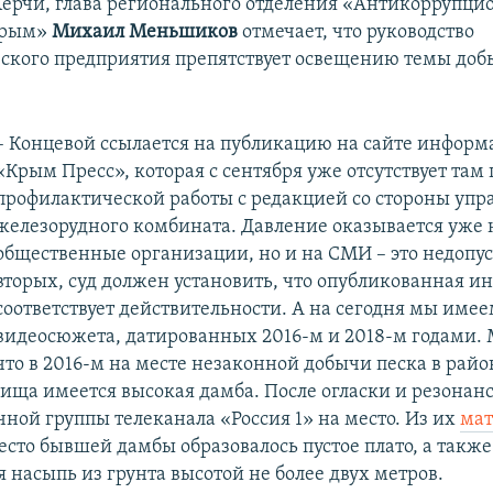
Керчи, глава регионального отделения «Антикоррупци
Крым»
Михаил Меньшиков
отмечает, что руководство
ского предприятия
препятствует освещению темы доб
– Концевой ссылается на публикацию на сайте информ
«Крым Пресс», которая с сентября уже отсутствует там 
профилактической работы с редакцией со стороны упр
железорудного комбината. Давление оказывается уже н
общественные организации, но и на СМИ – это недопус
вторых, суд должен установить, что опубликованная и
соответствует действительности. А на сегодня мы имее
видеосюжета, датированных 2016-м и 2018-м годами.
что в 2016-м на месте незаконной добычи песка в райо
ища имеется высокая дамба. После огласки и резонанс
чной группы телеканала «Россия 1» на место. Из их
мат
есто бывшей дамбы образовалось пустое плато, а такж
 насыпь из грунта высотой не более двух метров.