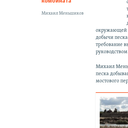
комбината
Михаил Меньшиков
окружающей с
добычи песка
требование в
руководством
Михаил Меньш
песка добыва
мостового пе