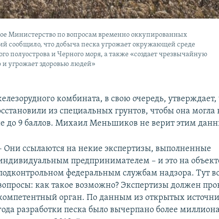
ое Министерство по вопросам временно оккупированных
ий сообщило, что добыча песка угрожает окружающей среде
го полуострова и Черного моря, а также «создает чрезвычайную
 и угрожает здоровью людей»
елезорудного комбината, в свою очередь, утверждает, 
осстановили из специальных грунтов, чтобы она могл
е до 9 баллов. Михаил Меньшиков не верит этим дан
– Они ссылаются на некие экспертизы, выполненные
индивидуальным предпринимателем – и это на объект
подконтрольном федеральным службам надзора. Тут в
вопросы: как такое возможно? Экспертизы должен про
компетентный орган. По данным из открытых источник
года разработки песка было вычерпано более миллиона 