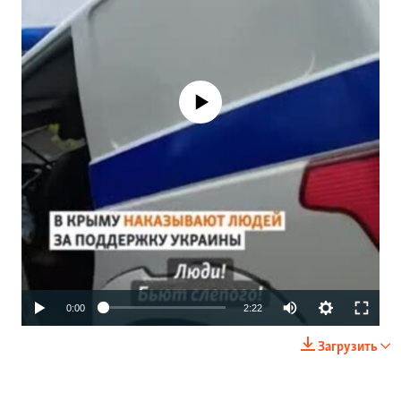
No media source currently available
Auto
0:00
2:22
240p
Загрузить
360p
480p