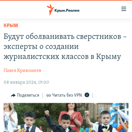
Доступность
ссылки
Вернуться
КРЫМ
к
НОВОСТИ
Будут оболванивать сверстников –
основному
СПЕЦПРОЕКТЫ
содержанию
эксперты о создании
ВОДА
Вернутся
ГРУЗ 200
журналистских классов в Крыму
к
ИСТОРИЯ
КАРТА ВОЕННЫХ ОБЪЕКТОВ КРЫМА
главной
Павел Кривошеев
ЕЩЕ
11 ЛЕТ ОККУПАЦИИ КРЫМА. 11 ИСТОРИЙ СОПРОТИВЛЕНИЯ
навигации
Вернутся
08 января 2024, 19:00
РАДІО СВОБОДА
ИНТЕРАКТИВ
к
КАК ОБОЙТИ БЛОКИРОВКУ
ИНФОГРАФИКА
Поделиться
Читать без VPN
поиску
ТЕЛЕПРОЕКТ КРЫМ.РЕАЛИИ
Українською
СОВЕТЫ ПРАВОЗАЩИТНИКОВ
Qırımtatar
ПРОПАВШИЕ БЕЗ ВЕСТИ