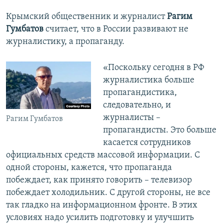
Крымский общественник и журналист
Рагим
720p
Гумбатов
считает, что в России развивают не
1080p
журналистику, а пропаганду.
Auto
240p
360p
480p
«Поскольку сегодня в РФ
журналистика больше
720p
1080p
пропагандистика,
следовательно, и
журналисты –
Рагим Гумбатов
пропагандисты. Это больше
касается сотрудников
официальных средств массовой информации. С
одной стороны, кажется, что пропаганда
побеждает, как принято говорить – телевизор
побеждает холодильник. С другой стороны, не все
так гладко на информационном фронте. В этих
условиях надо усилить подготовку и улучшить