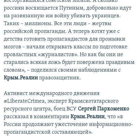
восторгавшихся советской эпохой. А сколько
россиян восхищается Путиным, добровольно идут
на развязанную им войну убивать украинцев.
Таких – миллионы. Все эти люди – жертвы
российской пропаганды. А теперь хотят уже с
детства готовить пропагандистов для промывки
мозгов – начали открывать классы по подготовке
провластных «журналистов». Но как бы они не
старались всякая ложь будет повержена правдивым
словом», – поделился своими наблюдениями с
Крым.Реалии
правозащитник.
Активист международного движения
#LiberateCrimea, эксперт Крымскотатарского
ресурсного центра, боец ВСУ
Сергей Пархоменко
рассказал в комментарии
Крым.Реалии
, что «в
России продолжают ужесточение информационно-
пропагандистской составляющей».