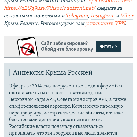
Крым.Реалии можно с помощью
зеркального сайта:
https://d2t7g9uzw7thsy.cloudfront.net/
следите за
основными новостями в
Telegram
,
Instagram
и
Viber
Крым.Реалии. Рекомендуем вам
установить VPN
.
Сайт заблокирован?
читать >
Обойдите блокировку!
Аннексия Крыма Россией
В феврале 2014 года вооруженные люди в форме без
опознавательных знаков захватили здание
Верховной Рады АРК, Совета министров АРК, а также
симферопольский аэропорт, Керченскую паромную
переправу, другие стратегические объекты, а также
блокировали действия украинских войск.
Российские власти поначалу отказывались
признавать, что эти вооруженные люди являются