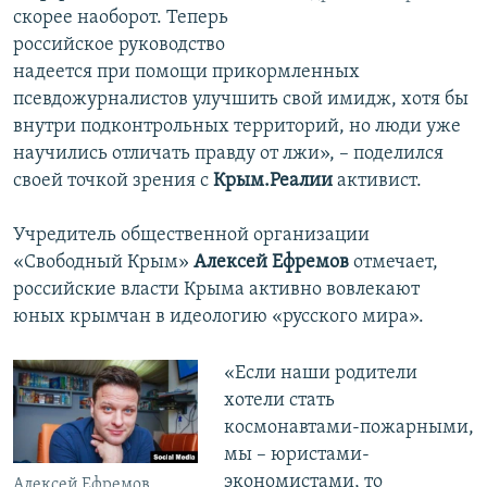
скорее наоборот. Теперь
российское руководство
надеется при помощи прикормленных
псевдожурналистов улучшить свой имидж, хотя бы
внутри подконтрольных территорий, но люди уже
научились отличать правду от лжи», – поделился
своей точкой зрения с
Крым.Реалии
активист.
Учредитель общественной организации
«Свободный Крым»
Алексей Ефремов
отмечает,
российские власти Крыма активно вовлекают
юных крымчан в идеологию «русского мира».
«Если наши родители
хотели стать
космонавтами-пожарными,
мы – юристами-
экономистами, то
Алексей Ефремов