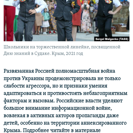
ПРИСОЕДИНЯЙТЕСЬ!
ПОБЕДИТЕЛЕЙ НЕ СУДЯТ?
КРЫМ.НЕПОКОРЕННЫЙ
ELIFBE
УКРАИНСКАЯ ПРОБЛЕМА КРЫМА
Все сайты RFE/RL
Школьники на торжественной линейке, посвященной
Дню знаний в Судаке. Крым, 2021 год
Развязанная Россией полномасштабная война
против Украины продемонстрировала не только
слабости агрессора, но и признаки умения
адаптироваться и противостоять неблагоприятным
факторам и вызовам. Российские власти уделяют
большое внимание информационной войне,
вовлекая в активных акторов пропаганды даже
детей, особенно на территории аннексированного
Крыма. Подробнее читайте в материале