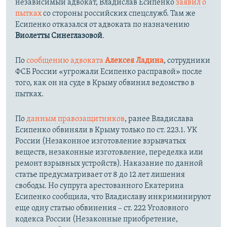
независимый адвокат, Владислав Есипенко
заявил о
пытках
со стороны российских спецслужб. Там же
Есипенко отказался от адвоката по назначению
Виолетты Синеглазовой
.
По
сообщению адвоката
Алексея Ладина
, сотрудники
ФСБ России «угрожали Есипенко расправой» после
того, как он на суде в Крыму обвинил ведомство в
пытках.
По
данным правозащитников
, ранее Владислава
Есипенко обвиняли в Крыму только по ст. 223.1. УК
России (Незаконное изготовление взрывчатых
веществ, незаконные изготовление, переделка или
ремонт взрывных устройств). Наказание по данной
статье предусматривает от 8 до 12 лет лишения
свободы. Но супруга арестованного Екатерина
Есипенко сообщила, что Владиславу инкриминируют
еще одну статью обвинения – ст. 222 Уголовного
кодекса России (Незаконные приобретение,