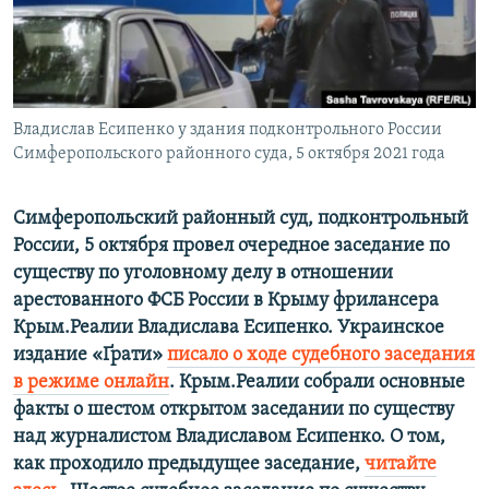
ПРИСОЕДИНЯЙТЕСЬ!
ПОБЕДИТЕЛЕЙ НЕ СУДЯТ?
КРЫМ.НЕПОКОРЕННЫЙ
ELIFBE
Владислав Есипенко у здания подконтрольного России
УКРАИНСКАЯ ПРОБЛЕМА КРЫМА
Симферопольского районного суда, 5 октября 2021 года
Все сайты RFE/RL
Симферопольский районный суд, подконтрольный
России, 5 октября провел очередное заседание по
существу по уголовному делу в отношении
арестованного ФСБ России в Крыму фрилансера
Крым.Реалии Владислава Есипенко. Украинское
издание «Ґрати»
писало о ходе судебного заседания
в режиме онлайн
. Крым.Реалии собрали основные
факты о шестом открытом заседании по существу
над журналистом Владиславом Есипенко. О том,
как проходило предыдущее заседание,
читайте