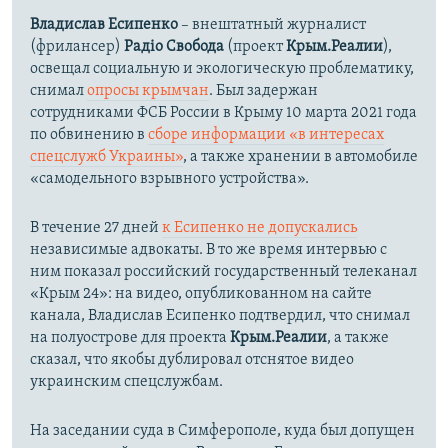
Владислав Есипенко
– внештатный журналист
(фрилансер)
Радіо Свобода
(проект
Крым.Реалии
),
освещал социальную и экологическую проблематику,
снимал
опросы крымчан
. Был задержан
сотрудниками ФСБ России в Крыму 10 марта 2021 года
по обвинению в
сборе информации «в интересах
спецслужб Украины»
, а также хранении в автомобиле
«самодельного взрывного устройства».
В течение 27 дней
к Есипенко не допускались
независимые адвокаты. В то же время интервью с
ним показал российский государственный телеканал
«Крым 24»: на видео, опубликованном на сайте
канала, Владислав Есипенко подтвердил, что снимал
на полуострове для проекта
Крым.Реалии
, а также
сказал, что якобы дублировал отснятое видео
украинским спецслужбам.
На заседании суда в Симферополе, куда был допущен