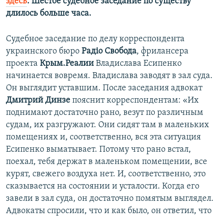
здесь
. Шестое судебное заседание по существу
длилось больше часа.
Судебное заседание по делу корреспондента
украинского бюро
Радіо Свобода
, фрилансера
проекта
Крым.Реалии
Владислава Есипенко
начинается вовремя. Владислава заводят в зал суда.
Он выглядит уставшим. После заседания адвокат
Дмитрий Динзе
пояснит корреспондентам: «Их
поднимают достаточно рано, везут по различным
судам, их разгружают. Они сидят там в маленьких
помещениях и, соответственно, вся эта ситуация
Есипенко выматывает. Потому что рано встал,
поехал, тебя держат в маленьком помещении, все
курят, свежего воздуха нет. И, соответственно, это
сказывается на состоянии и усталости. Когда его
завели в зал суда, он достаточно помятым выглядел.
Адвокаты спросили, что и как было, он ответил, что