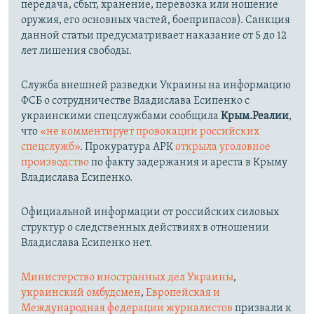
передача, сбыт, хранение, перевозка или ношение
оружия, его основных частей, боеприпасов). Санкция
данной статьи предусматривает наказание от 5 до 12
лет лишения свободы.
Служба внешней разведки Украины на информацию
ФСБ о сотрудничестве Владислава Есипенко с
украинскими спецслужбами сообщила
Крым.Реалии
,
что
«не комментирует провокации российских
спецслужб»
. Прокуратура АРК
открыла уголовное
производство
по факту задержания и ареста в Крыму
Владислава Есипенко.
Официальной информации от российских силовых
структур о следственных действиях в отношении
Владислава Есипенко нет.
Министерство иностранных дел Украины
,
украинский омбудсмен
,
Европейская и
Международная федерации журналистов
призвали к