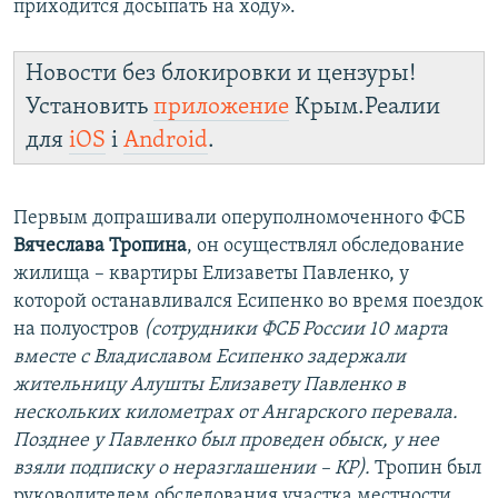
приходится досыпать на ходу».
Новости без блокировки и цензуры!
Установить
приложение
Крым.Реалии
для
iOS
і
Android
.
Первым допрашивали оперуполномоченного ФСБ
Вячеслава Тропина
, он осуществлял обследование
жилища – квартиры Елизаветы Павленко, у
которой останавливался Есипенко во время поездок
на полуостров
(сотрудники ФСБ России 10 марта
вместе с Владиславом Есипенко задержали
жительницу Алушты Елизавету Павленко в
нескольких километрах от Ангарского перевала.
Позднее у Павленко был проведен обыск, у нее
взяли подписку о неразглашении – КР).
Тропин был
руководителем обследования участка местности,