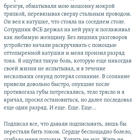
брезгуя, обматывали мою мошонку мокрой
тряпкой, перевязывая сверху стальным проводом.
Он вел к катушке, что стояла на соседнем столе.
Сотрудник ФСБ держал на ней руку и поглаживал
как любимую женщину. Без лишних разговоров
устройство начали раскручивать с помощью
оттопыренной катушки и меня пронзил разряд
тока. Я ощутил такую боль, которую еще никогдав
своей жизни не испытывал, и в течение
нескольких секунд потерял сознание. В сознание
привели довольно быстро, опухшие после
противогаза губы потрескались, тело трясло и я
кричал, просил остановиться, но далее последовал
еще один разряд. И еще. Еще. Еще...
Подписал все, что давали подписывать, лишь бы
перестали бить током. Сердце беспощадно болело,
сгибало меня пополам. Ходить не мог. Жить не