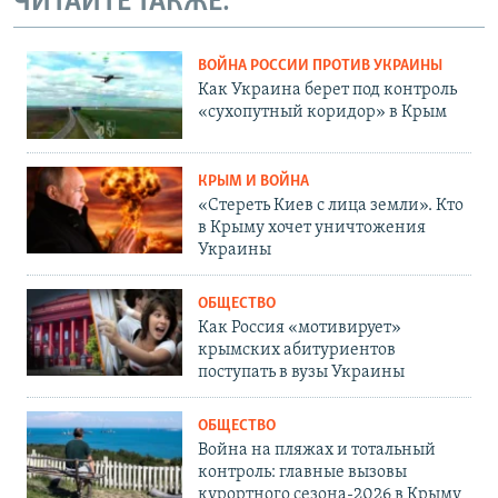
ЧИТАЙТЕ ТАКЖЕ:
ВОЙНА РОССИИ ПРОТИВ УКРАИНЫ
Как Украина берет под контроль
«сухопутный коридор» в Крым
КРЫМ И ВОЙНА
«Стереть Киев с лица земли». Кто
в Крыму хочет уничтожения
Украины
ОБЩЕСТВО
Как Россия «мотивирует»
крымских абитуриентов
поступать в вузы Украины
ОБЩЕСТВО
Война на пляжах и тотальный
контроль: главные вызовы
курортного сезона-2026 в Крыму