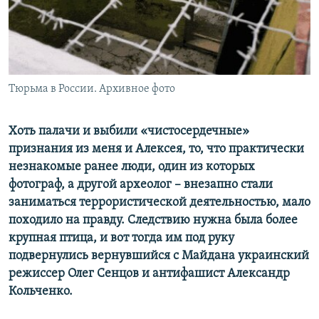
ПРИСОЕДИНЯЙТЕСЬ!
ПОБЕДИТЕЛЕЙ НЕ СУДЯТ?
КРЫМ.НЕПОКОРЕННЫЙ
ELIFBE
Тюрьма в России. Архивное фото
УКРАИНСКАЯ ПРОБЛЕМА КРЫМА
Все сайты RFE/RL
Хоть палачи и выбили «чистосердечные»
признания из меня и Алексея, то, что практически
незнакомые ранее люди, один из которых
фотограф, а другой археолог – внезапно стали
заниматься террористической деятельностью, мало
походило на правду. Следствию нужна была более
крупная птица, и вот тогда им под руку
подвернулись вернувшийся с Майдана украинский
режиссер Олег Сенцов и антифашист Александр
Кольченко.