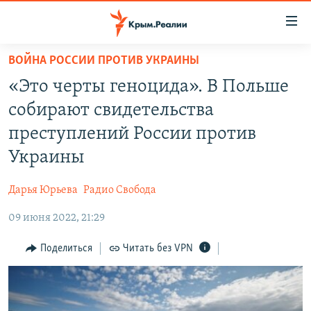
Доступность
ссылки
Вернуться
ВОЙНА РОССИИ ПРОТИВ УКРАИНЫ
к
НОВОСТИ
«Это черты геноцида». В Польше
основному
СПЕЦПРОЕКТЫ
содержанию
собирают свидетельства
ВОДА
Вернутся
ГРУЗ 200
преступлений России против
к
ИСТОРИЯ
КАРТА ВОЕННЫХ ОБЪЕКТОВ КРЫМА
Украины
главной
ЕЩЕ
11 ЛЕТ ОККУПАЦИИ КРЫМА. 11 ИСТОРИЙ СОПРОТИВЛЕНИЯ
навигации
Дарья Юрьева
Радио Свобода
Вернутся
РАДІО СВОБОДА
ИНТЕРАКТИВ
к
09 июня 2022, 21:29
КАК ОБОЙТИ БЛОКИРОВКУ
ИНФОГРАФИКА
поиску
Поделиться
Читать без VPN
ТЕЛЕПРОЕКТ КРЫМ.РЕАЛИИ
Українською
СОВЕТЫ ПРАВОЗАЩИТНИКОВ
Qırımtatar
ПРОПАВШИЕ БЕЗ ВЕСТИ