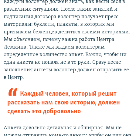
Каждый волонтер должен знать, как вести себя в
й
д
различных ситуациях. После таких занятий и
д
подписания договора волонтер получает пресс-
материалы: буклеты, плакаты, в которых мы
призываем беженцев делиться своими историями.
Мы объясняем, почему важна работа Центра
Лемкина. Также мы выдаем волонтерам
определенное количество анкет. Важно, чтобы ни
одна анкета не попала не в те руки. Сразу после
заполнения анкеты волонтер должен отправить ее
в Центр.
Каждый человек, который решит
рассказать нам свою историю, должен
сделать это добровольно
Анкета довольно детальная и обширная. Мы не
можем отправить кому-то анкету, чтобы он или она