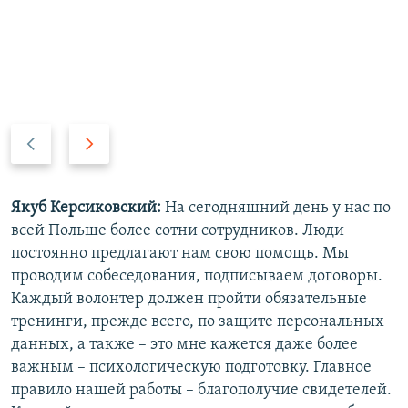
П
С
р
л
е
е
д
д
Якуб Керсиковский:
На сегодняшний день у нас по
ы
у
всей Польше более сотни сотрудников. Люди
д
ю
постоянно предлагают нам свою помощь. Мы
у
щ
проводим собеседования, подписываем договоры.
щ
и
Каждый волонтер должен пройти обязательные
и
й
тренинги, прежде всего, по защите персональных
й
с
данных, а также – это мне кажется даже более
с
л
важным – психологическую подготовку. Главное
л
а
правило нашей работы – благополучие свидетелей.
а
й