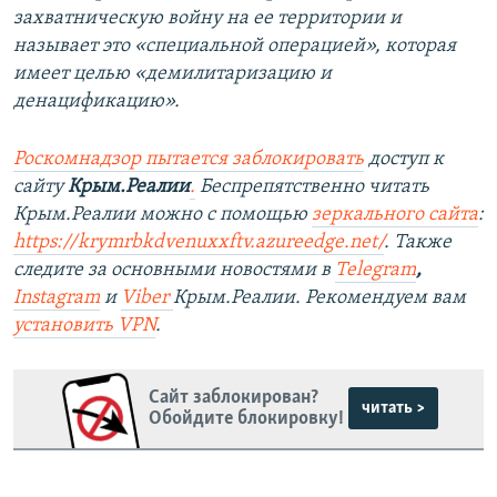
захватническую войну на ее территории и
называет это «специальной операцией», которая
имеет целью «демилитаризацию и
денацификацию».
Роскомнадзор пытается заблокировать
доступ к
сайту
Крым.Реалии
.
Беспрепятственно читать
Крым.Реалии можно с помощью
зеркального сайта
:
https://krymrbkdvenuxxftv.azureedge.net/
.
Также
следите за основными новостями в
Telegram
,
Instagram
и
Viber
Крым.Реалии. Рекомендуем вам
установить VPN
.
Сайт заблокирован?
читать >
Обойдите блокировку!