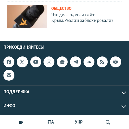
ОБЩЕСТВО
Что делать, если сайт
Крым.Реалии заблокировали?
ПРИСОЕДИНЯЙТЕСЬ!
ПОДДЕРЖКА
ИНФО
UTC+3
Copyright Крым.Реалии, 2026 | Все права защищены.
КТА
УКР