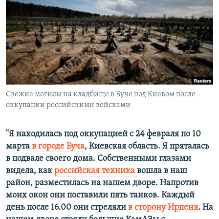
ПРИСОЕДИНЯЙТЕСЬ!
ПОБЕДИТЕЛЕЙ НЕ СУДЯТ?
КРЫМ.НЕПОКОРЕННЫЙ
ELIFBE
УКРАИНСКАЯ ПРОБЛЕМА КРЫМА
Все сайты RFE/RL
Свежие могилы на кладбище в Буче под Киевом после
оккупации российскими войсками
"Я находилась под оккупацией с 24 февраля по 10
марта
в городе Буча
, Киевская область. Я пряталась
в подвале своего дома. Собственными глазами
видела, как
российская техника
вошла в наш
район, разместилась на нашем дворе. Напротив
моих окон они поставили пять танков. Каждый
день после 16.00 они стреляли
в сторону Ирпеня
. На