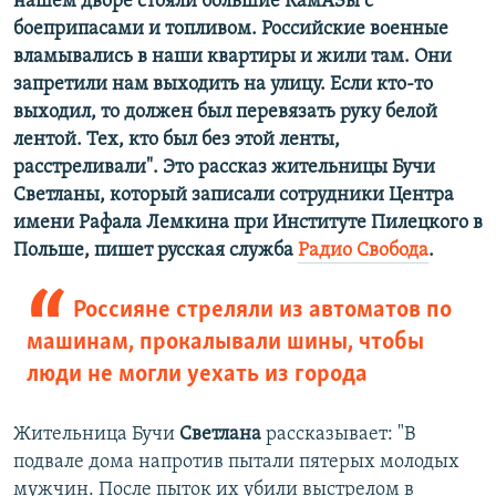
нашем дворе стояли большие КамАЗы с
боеприпасами и топливом. Российские военные
вламывались в наши квартиры и жили там. Они
запретили нам выходить на улицу. Если кто-то
выходил, то должен был перевязать руку белой
лентой. Тех, кто был без этой ленты,
расстреливали". Это рассказ жительницы Бучи
Светланы, который записали сотрудники Центра
имени Рафала Лемкина при Институте Пилецкого в
Польше, пишет русская служба
Радио Свобода
.
Россияне стреляли из автоматов по
машинам, прокалывали шины, чтобы
люди не могли уехать из города
Жительница Бучи
Светлана
рассказывает: "В
подвале дома напротив пытали пятерых молодых
мужчин. После пыток их убили выстрелом в