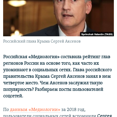
ПРИСОЕДИНЯЙТЕСЬ!
ПОБЕДИТЕЛЕЙ НЕ СУДЯТ?
КРЫМ.НЕПОКОРЕННЫЙ
ELIFBE
УКРАИНСКАЯ ПРОБЛЕМА КРЫМА
Все сайты RFE/RL
Российский глава Крыма Сергей Аксенов
Российская «Медиология» составила рейтинг глав
регионов России на основе того, как часто их
упоминают в социальных сетях. Глава российского
правительства Крыма Сергей Аксенов занял в нем
четвертое место. Чем Аксенов заслужил такую
популярность? Разбираем посты пользователей
соцсетей.
По
данным «Медиологии»
за 2018 год,
пользователи социальных сетей вспомнили
Сергея