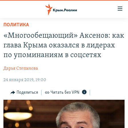
Доступность
ссылки
Вернуться
ПОЛИТИКА
к
НОВОСТИ
«Многообещающий» Аксенов: как
основному
СПЕЦПРОЕКТЫ
содержанию
глава Крыма оказался в лидерах
ВОДА
Вернутся
ГРУЗ 200
по упоминаниям в соцсетях
к
ИСТОРИЯ
КАРТА ВОЕННЫХ ОБЪЕКТОВ КРЫМА
главной
Дарья Степанова
ЕЩЕ
11 ЛЕТ ОККУПАЦИИ КРЫМА. 11 ИСТОРИЙ СОПРОТИВЛЕНИЯ
навигации
Вернутся
24 января 2019, 19:00
РАДІО СВОБОДА
ИНТЕРАКТИВ
к
КАК ОБОЙТИ БЛОКИРОВКУ
ИНФОГРАФИКА
Поделиться
Читать без VPN
поиску
ТЕЛЕПРОЕКТ КРЫМ.РЕАЛИИ
Українською
СОВЕТЫ ПРАВОЗАЩИТНИКОВ
Qırımtatar
ПРОПАВШИЕ БЕЗ ВЕСТИ