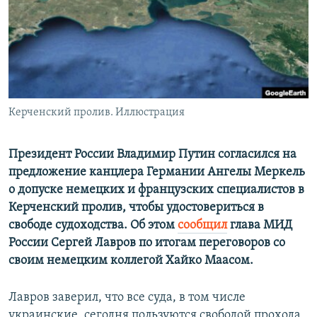
ПРИСОЕДИНЯЙТЕСЬ!
ПОБЕДИТЕЛЕЙ НЕ СУДЯТ?
КРЫМ.НЕПОКОРЕННЫЙ
ELIFBE
УКРАИНСКАЯ ПРОБЛЕМА КРЫМА
Все сайты RFE/RL
Керченский пролив. Иллюстрация
Президент России Владимир Путин согласился на
предложение канцлера Германии Ангелы Меркель
о допуске немецких и французских специалистов в
Керченский пролив, чтобы удостовериться в
свободе судоходства. Об этом
сообщил
глава МИД
России Сергей Лавров по итогам переговоров со
своим немецким коллегой Хайко Маасом.
Лавров заверил, что все суда, в том числе
украинские, сегодня пользуются свободой прохода