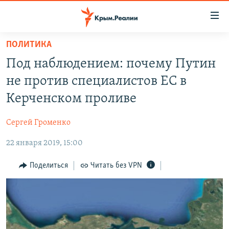
Доступность
ссылки
Вернуться
ПОЛИТИКА
к
НОВОСТИ
Под наблюдением: почему Путин
основному
СПЕЦПРОЕКТЫ
содержанию
не против специалистов ЕС в
ВОДА
Вернутся
ГРУЗ 200
Керченском проливе
к
ИСТОРИЯ
КАРТА ВОЕННЫХ ОБЪЕКТОВ КРЫМА
главной
Сергей Громенко
ЕЩЕ
11 ЛЕТ ОККУПАЦИИ КРЫМА. 11 ИСТОРИЙ СОПРОТИВЛЕНИЯ
навигации
Вернутся
22 января 2019, 15:00
РАДІО СВОБОДА
ИНТЕРАКТИВ
к
КАК ОБОЙТИ БЛОКИРОВКУ
ИНФОГРАФИКА
Поделиться
Читать без VPN
поиску
ТЕЛЕПРОЕКТ КРЫМ.РЕАЛИИ
Українською
СОВЕТЫ ПРАВОЗАЩИТНИКОВ
Qırımtatar
ПРОПАВШИЕ БЕЗ ВЕСТИ