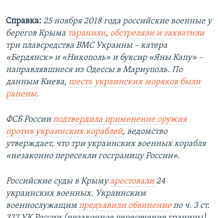
Справка:
25 ноября 2018 года российские военные у
берегов Крыма
таранили
,
обстреляли и захватили
три плавсредства ВМС Украины – катера
«Бердянск» и «Никополь» и буксир «Яны Капу» –
направлявшиеся из Одессы в Мариуполь. По
данным Киева,
шесть украинских моряков были
ранены
.
ФСБ России
подтвердила применение оружия
против украинских кораблей
, ведомство
утверждает, что три украинских военных корабля
«незаконно пересекли госграницу России».
Российские суды в Крыму
арестовали
24
украинских военных. Украинским
военнослужащим
предъявили обвинение
по ч. 3 ст.
322 УК России (незаконное пересечение границы),