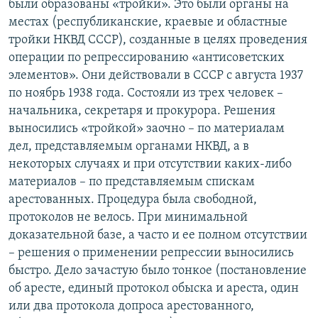
были образованы «тройки». Это были органы на
местах (республиканские, краевые и областные
тройки НКВД СССР), созданные в целях проведения
операции по репрессированию «антисоветских
элементов». Они действовали в СССР с августа 1937
по ноябрь 1938 года. Состояли из трех человек –
начальника, секретаря и прокурора. Решения
выносились «тройкой» заочно – по материалам
дел, представляемым органами НКВД, а в
некоторых случаях и при отсутствии каких-либо
материалов – по представляемым спискам
арестованных. Процедура была свободной,
протоколов не велось. При минимальной
доказательной базе, а часто и ее полном отсутствии
– решения о применении репрессии выносились
быстро. Дело зачастую было тонкое (постановление
об аресте, единый протокол обыска и ареста, один
или два протокола допроса арестованного,