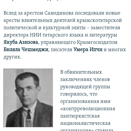
Вслед за арестом Самединова последовали новые
аресты влиятельных деятелей крымскотатарской
политической и культурной элиты – заместителя
директора НИИ татарского языка и литературы
Якуба Азизова
, управляющего Крымгосиздатом
Биляла Чешмеджи
, писателя
Умера Ипчи
и многих
других.
В обвинительных
заключениях членов
руководящей группы
говорилось, что
организованная ими
«контрреволюционная
пантюркистская
националистическая
организация» ставила