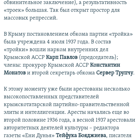
обвинительное заключение), а результативность
«троек» большая. Так был открыт простор для
массовых репрессий.
В Крыму постановлением обкома партии «тройка»
была учреждена 4 июля 1937 года. В состав
«тройки» вошли нарком внутренних дел
Крымской АССР
Карп Павлов
(председатель);
члены: прокурор Крымской АССР
Константин
Монатов
и второй секретарь обкома
Сервер Трупчу
.
К этому моменту уже были арестованы несколько
высокопоставленных представителей
крымскотатарской партийно-правительственной
элиты и интеллигенции. Аресты начались еще во
второй половине 1936 года, а весной 1937 арестовали
авторитетных деятелей культуры – редактора
газеты «Ени Дунья»
Тейфука Бояджиева
, писателя