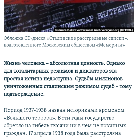
ПРИСОЕДИНЯЙТЕСЬ!
ПОБЕДИТЕЛЕЙ НЕ СУДЯТ?
КРЫМ.НЕПОКОРЕННЫЙ
ELIFBE
Обложка CD-диска «Сталинские расстрельные списки»,
УКРАИНСКАЯ ПРОБЛЕМА КРЫМА
подготовленного Московским обществом «Мемориал»
Все сайты RFE/RL
Жизнь человека – абсолютная ценность. Однако
для тоталитарных режимов и диктаторов эта
простая истина недоступна. Судьбы миллионов
уничтоженных сталинским режимом судеб – тому
подтверждение.
Период 1937-1938 назван историками временем
«Большого террора». В эти годы государство
обрекло на гибель тысячи ни в чем не повинных
граждан. 17 апреля 1938 года была расстреляна