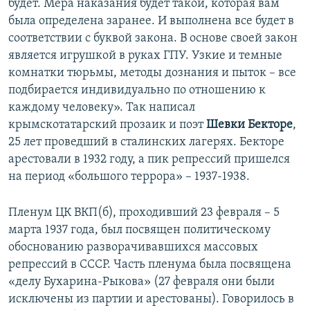
будет. Мера наказания будет такой, которая вам
была определена заранее. И выполнена все будет в
соответствии с буквой закона. В основе своей закон
является игрушкой в руках ГПУ. Узкие и темные
комнатки тюрьмы, методы дознания и пыток – все
подбирается индивидуально по отношению к
каждому человеку». Так написал
крымскотатарский прозаик и поэт
Шевки Бекторе
,
25 лет проведший в сталинских лагерях. Бекторе
арестовали в 1932 году, а пик репрессий пришелся
на период «большого террора» – 1937-1938.
Пленум ЦК ВКП(б), проходивший 23 февраля – 5
марта 1937 года, был посвящен политическому
обоснованию разворачивавшихся массовых
репрессий в СССР. Часть пленума была посвящена
«делу Бухарина-Рыкова» (27 февраля они были
исключены из партии и арестованы). Говорилось в