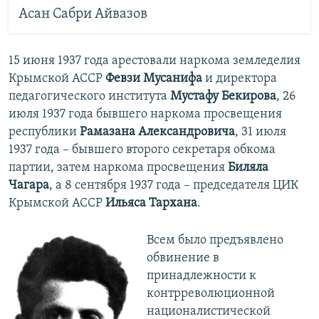
Асан Сабри Айвазов
15 июня 1937 года арестовали наркома земледелия
Крымской АССР
Февзи Мусанифа
и директора
педагогического института
Мустафу Бекирова
, 26
июля 1937 года бывшего наркома просвещения
республики
Рамазана Александровича
, 31 июля
1937 года – бывшего второго секретаря обкома
партии, затем наркома просвещения
Биляла
Чагара
, а 8 сентября 1937 года – председателя ЦИК
Крымской АССР
Ильяса Тархана
.
Всем было предъявлено
обвинение в
принадлежности к
контрреволюционной
националистической