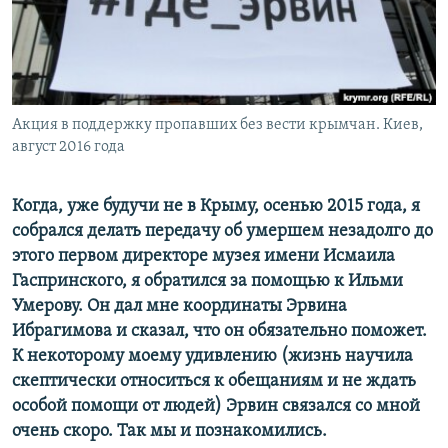
ПРИСОЕДИНЯЙТЕСЬ!
ПОБЕДИТЕЛЕЙ НЕ СУДЯТ?
КРЫМ.НЕПОКОРЕННЫЙ
ELIFBE
Акция в поддержку пропавших без вести крымчан. Киев,
УКРАИНСКАЯ ПРОБЛЕМА КРЫМА
август 2016 года
Все сайты RFE/RL
Когда, уже будучи не в Крыму, осенью 2015 года, я
собрался делать передачу об умершем незадолго до
этого первом директоре музея имени Исмаила
Гаспринского, я обратился за помощью к Ильми
Умерову. Он дал мне координаты Эрвина
Ибрагимова и сказал, что он обязательно поможет.
К некоторому моему удивлению (жизнь научила
скептически относиться к обещаниям и не ждать
особой помощи от людей) Эрвин связался со мной
очень скоро. Так мы и познакомились.