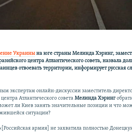
ление Украины
на юге страны Мелинда Хэринг, замест
разийского центра Атлантического совета, назвала до
аинцев отвоевать территории, информирует русская с
ым экспертам онлайн-дискуссии заместитель директ
 центра Атлантического совета
Мелинда Хэринг
обрати
может ли Киев занять значительные позиции и что мо
ожившейся ситуации?
«[Российская армия] не захватила полностью Донецку