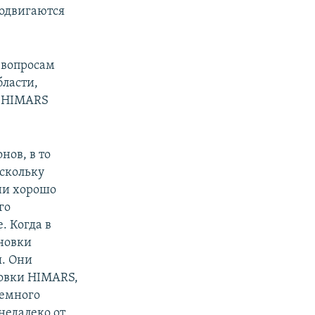
родвигаются
 вопросам
бласти,
и HIMARS
нов, в то
скольку
они хорошо
го
. Когда в
ановки
ы. Они
новки HIMARS,
немного
недалеко от