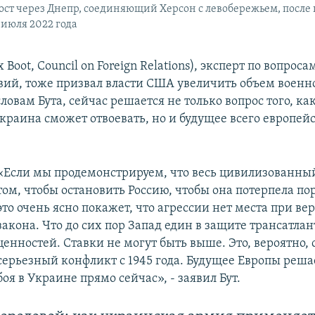
ст через Днепр, соединяющий Херсон с левобережьем, после 
 июля 2022 года
 Boot, Council on Foreign Relations), эксперт по вопрос
вий, тоже призвал власти США увеличить объем воен
ловам Бута, сейчас решается не только вопрос того, ка
краина сможет отвоевать, но и будущее всего европей
«Если мы продемонстрируем, что весь цивилизованны
том, чтобы остановить Россию, чтобы она потерпела п
это очень ясно покажет, что агрессии нет места при ве
закона. Что до сих пор Запад един в защите трансатла
ценностей. Ставки не могут быть выше. Это, вероятно,
серьезный конфликт с 1945 года. Будущее Европы реша
боя в Украине прямо сейчас», - заявил Бут.