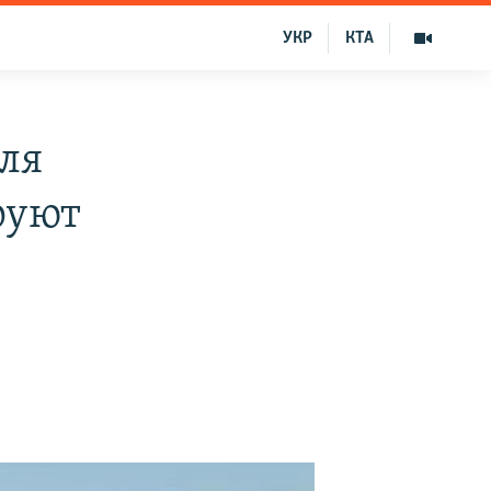
УКР
КТА
ля
руют