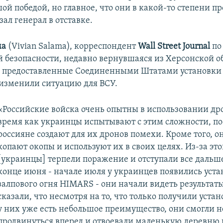
ой победой, но главное, что они в какой-то степени п
азал генерал в отставке.
ма
(Vivian Salama), корреспондент
Wall Street Journal
по
 безопасности, недавно вернувшаяся из Херсонской о
- предоставленные Соединенными Штатами установк
изменили ситуацию для ВСУ.
«Российские войска очень опытны в использовании дро
время как украинцы испытывают с этим сложности, по
россияне создают для их дронов помехи. Кроме того, 
копают окопы и используют их в своих целях. Из-за это
[украинцы] терпели поражение и отступали все дальше
конце июня - начале июля у украинцев появились уст
залпового огня HIMARS - они начали видеть результат
сказали, что несмотря на то, что только получили уста
у них уже есть небольшое преимущество, они смогли 
продвинуться вперед и отвоевали маленькую деревню 