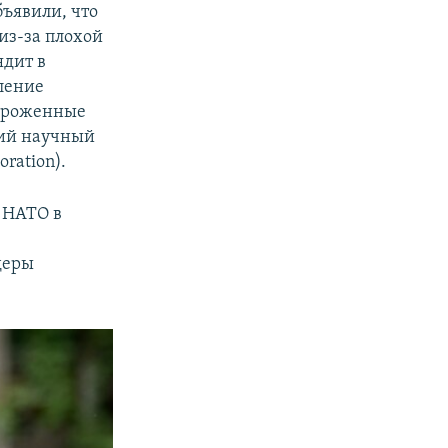
бъявили, что
из-за плохой
ядит в
ление
амороженные
ший научный
ration).
 НАТО в
деры