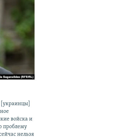
и [украинцы]
нное
ские войска и
ую проблему
сейчас нельзя