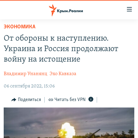
Доступность
ссылки
Вернуться
ЭКОНОМИКА
к
НОВОСТИ
От обороны к наступлению.
основному
СПЕЦПРОЕКТЫ
содержанию
Украина и Россия продолжают
ВОДА
Вернутся
ГРУЗ 200
войну на истощение
к
ИСТОРИЯ
КАРТА ВОЕННЫХ ОБЪЕКТОВ КРЫМА
главной
Владимир Унанянц
Эхо Кавказа
ЕЩЕ
11 ЛЕТ ОККУПАЦИИ КРЫМА. 11 ИСТОРИЙ СОПРОТИВЛЕНИЯ
навигации
Вернутся
06 сентября 2022, 15:06
РАДІО СВОБОДА
ИНТЕРАКТИВ
к
КАК ОБОЙТИ БЛОКИРОВКУ
ИНФОГРАФИКА
Поделиться
Читать без VPN
поиску
ТЕЛЕПРОЕКТ КРЫМ.РЕАЛИИ
Українською
СОВЕТЫ ПРАВОЗАЩИТНИКОВ
Qırımtatar
ПРОПАВШИЕ БЕЗ ВЕСТИ