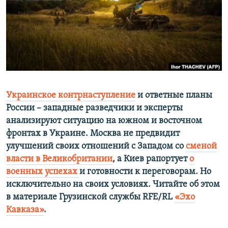
ПРИСОЕДИНЯЙТЕСЬ!
ПОБЕДИТЕЛЕЙ НЕ СУДЯТ?
КРЫМ.НЕПОКОРЕННЫЙ
ELIFBE
УКРАИНСКАЯ ПРОБЛЕМА КРЫМА
Все сайты RFE/RL
Украинское контрнаступление
и ответные планы
России – западные разведчики и эксперты
анализируют ситуацию на южном и восточном
фронтах в Украине. Москва не предвидит
улучшений своих отношений с Западом со
сменой
власти в Великобритании
, а Киев рапортует
о
военных успехах
и готовности к переговорам. Но
исключительно на своих условиях. Читайте об этом
в материале Грузинской службы RFE/RL
«Эхо
Кавказа»
.