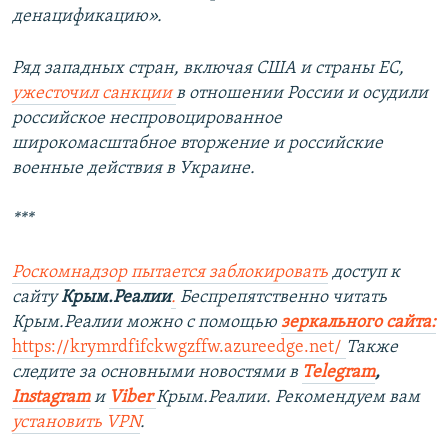
денацификацию».
Ряд западных стран, включая США и страны ЕС,
ужесточил санкции
в отношении России и осудили
российское неспровоцированное
широкомасштабное вторжение и российские
военные действия в Украине.
***
Роскомнадзор пытается заблокировать
доступ к
сайту
Крым.Реалии
.
Беспрепятственно читать
Крым.Реалии можно с помощью
зеркального сайта
:
https://krymrdfifckwgzffw.azureedge.net/
Также
следите за основными новостями в
Telegram
,
Instagram
и
Viber
Крым.Реалии. Рекомендуем вам
установить
VPN
.