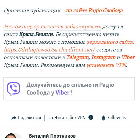
Оригинал публикации –
на сайте Радіо Свобода
Роскомнадзор пытается заблокировать
доступ к
сайту
Крым.Реалии
. Беспрепятственно читать
Крым.Реалии можно с помощью
зеркального сайта:
https://drdnq1cwod7sa.cloudfront.net/
следите за
основными новостями в
Telegram
,
Instagram
и
Viber
Крым.Реалии. Рекомендуем вам
установить VPN
.
Долучайтесь до спільноти Радіо
Свобода у
Viber
!
Поделиться
Читать без VPN
Follow us
Виталий Портников