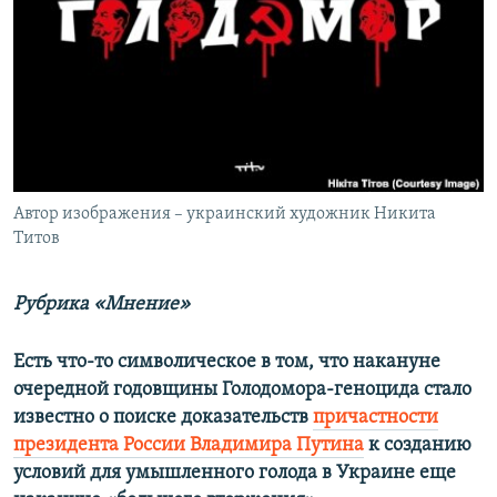
ПРИСОЕДИНЯЙТЕСЬ!
ПОБЕДИТЕЛЕЙ НЕ СУДЯТ?
КРЫМ.НЕПОКОРЕННЫЙ
ELIFBE
УКРАИНСКАЯ ПРОБЛЕМА КРЫМА
Все сайты RFE/RL
Автор изображения – украинский художник Никита
Титов
Рубрика «Мнение»
Есть что-то символическое в том, что накануне
очередной годовщины Голодомора-геноцида стало
известно о поиске доказательств
причастности
президента России Владимира Путина
к созданию
условий для умышленного голода в Украине еще