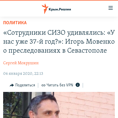
Доступность
ссылки
Вернуться
ПОЛИТИКА
к
НОВОСТИ
«Сотрудники СИЗО удивлялись: «У
основному
СПЕЦПРОЕКТЫ
содержанию
нас уже 37-й год?»: Игорь Мовенко
ВОДА
Вернутся
ГРУЗ 200
о преследованиях в Севастополе
к
ИСТОРИЯ
КАРТА ВОЕННЫХ ОБЪЕКТОВ КРЫМА
главной
Сергей Мокрушин
ЕЩЕ
11 ЛЕТ ОККУПАЦИИ КРЫМА. 11 ИСТОРИЙ СОПРОТИВЛЕНИЯ
навигации
Вернутся
06 января 2020, 22:13
РАДІО СВОБОДА
ИНТЕРАКТИВ
к
КАК ОБОЙТИ БЛОКИРОВКУ
ИНФОГРАФИКА
Поделиться
Читать без VPN
поиску
ТЕЛЕПРОЕКТ КРЫМ.РЕАЛИИ
Українською
СОВЕТЫ ПРАВОЗАЩИТНИКОВ
Qırımtatar
ПРОПАВШИЕ БЕЗ ВЕСТИ