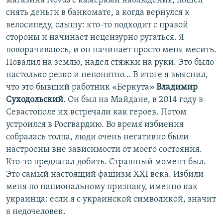
магазина Novus с камерами наблюдения, пошел
снять деньги в банкомате, а когда вернулся к
велосипеду, слышу: кто-то подходит с правой
стороны и начинает нецензурно ругаться. Я
поворачиваюсь, и он начинает просто меня месить.
Повалил на землю, надел стяжки на руки. Это было
настолько резко и непонятно… В итоге я выяснил,
что это бывший работник «Беркута»
Владимир
Суходольский
. Он был на Майдане, в 2014 году в
Севастополе их встречали как героев. Потом
устроился в Росгвардию. Во время избиения
собралась толпа, люди очень негативно были
настроены вне зависимости от моего состояния.
Кто-то предлагал добить. Страшный момент был.
Это самый настоящий фашизм XXI века. Избили
меня по национальному признаку, именно как
украинца: если я с украинской символикой, значит
я недочеловек.