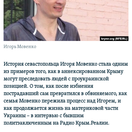
ПРИСОЕДИНЯЙТЕСЬ!
ПОБЕДИТЕЛЕЙ НЕ СУДЯТ?
КРЫМ.НЕПОКОРЕННЫЙ
ELIFBE
УКРАИНСКАЯ ПРОБЛЕМА КРЫМА
Все сайты RFE/RL
Игорь Мовенко
История севастопольца Игоря Мовенко стала одним
из примеров того, как в аннексированном Крыму
могут преследовать людей с проукраинской
позицией. О том, как после избиения
пострадавший сам превратился в обвиняемого, как
семья Мовенко пережила процесс над Игорем, и
как продолжается жизнь на материковой части
Украины – в интервью с бывшим
политзаключенным на Радио Крым.Реалии.