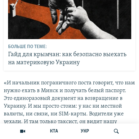
БОЛЬШЕ ПО ТЕМЕ:
Гайд для крымчан: как безопасно выехать
на материковую Украину
«И начальник пограничного поста говорит, что нам
нужно ехать в Минск и получать белый паспорт.
Это единоразовый документ на возвращение в
Украину. И мы просто стоим: у нас ни местной
валюты, ни связи, ни SIM-карты. Водители уже
уехали. И там только таксист, он видит нашу
ситуацию. Он просто берет нас. Мы ему искренне
КТА
УКР
благодарны. Довозит нас быстро до Бреста, чтобы