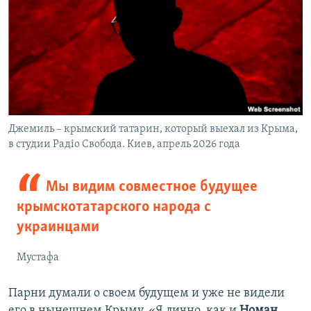
Джемиль – крымский татарин, который выехал из Крыма,
в студии Радіо Свобода. Киев, апрель 2026 года
Мы видим совместное будущее
крымскотатарского народа с
украинцами
Мустафа
Парни думали о своем будущем и уже не видели
его в нынешнем Крыму. «Я лично, как и
Номан