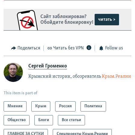
Роскомнадзор пытается заблокировать
Крым.Реалии
Сайт заблокирован?
зеркального
читать >
Обойдите блокировку!
сайта: https://d3dfhuxm2n0q8b.cloudfront.net/
Telegram
Instagram
Viber
Крым.Реалии
Поделиться
Читать без VPN
Follow us
установить VPN
.
Сергей Громенко
Крымский историк, обозреватель
Крым.Реалии
This item is part of
Мнение
Крым
Россия
Политика
Общество
Блоги
Все статьи
ГЛАВНОЕ ЗА СУТКИ
Спецпроекты Крым.Реалии