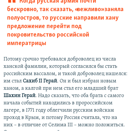
Когда русская армия почти
бескровно, так сказать, «вежливо» заняла
полуостров, то русские направили хану
предложение перейти под
покровительство российской
императрицы
Потому срочно требовался доброволец из числа
ханской фамилии, который согласился бы стать
российским вассалом, и такой доброволец нашелся:
им стал
Сахиб II Герай
. Он и был избран новым
ханом, а калгой при нем стал его младший брат
Шахин Герай
. Надо сказать, что оба брата с самого
начала событий находились в пророссийском
лагере, в 1771 году облегчили русским войскам
проход в Крым, и потому Россия считала, что на
них – в отличие от Селима III – можно положиться.