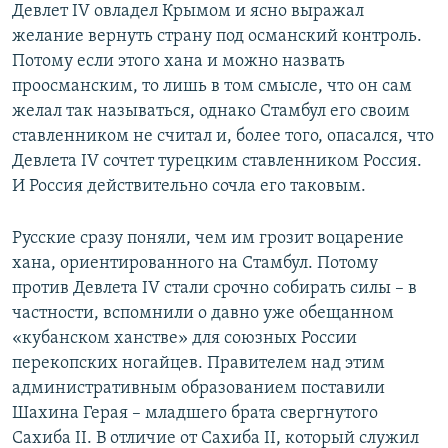
Девлет IV овладел Крымом и ясно выражал
желание вернуть страну под османский контроль.
Потому если этого хана и можно назвать
проосманским, то лишь в том смысле, что он сам
желал так называться, однако Стамбул его своим
ставленником не считал и, более того, опасался, что
Девлета IV сочтет турецким ставленником Россия.
И Россия действительно сочла его таковым.
Русские сразу поняли, чем им грозит воцарение
хана, ориентированного на Стамбул. Потому
против Девлета IV стали срочно собирать силы – в
частности, вспомнили о давно уже обещанном
«кубанском ханстве» для союзных России
перекопских ногайцев. Правителем над этим
административным образованием поставили
Шахина Герая – младшего брата свергнутого
Сахиба II. В отличие от Сахиба II, который служил