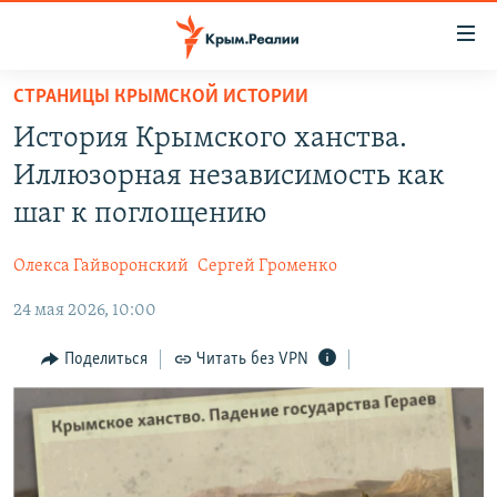
Доступность
ссылки
Вернуться
СТРАНИЦЫ КРЫМСКОЙ ИСТОРИИ
к
НОВОСТИ
История Крымского ханства.
основному
СПЕЦПРОЕКТЫ
содержанию
Иллюзорная независимость как
ВОДА
Вернутся
ГРУЗ 200
шаг к поглощению
к
ИСТОРИЯ
КАРТА ВОЕННЫХ ОБЪЕКТОВ КРЫМА
главной
Олекса Гайворонский
Сергей Громенко
ЕЩЕ
11 ЛЕТ ОККУПАЦИИ КРЫМА. 11 ИСТОРИЙ СОПРОТИВЛЕНИЯ
навигации
Вернутся
24 мая 2026, 10:00
РАДІО СВОБОДА
ИНТЕРАКТИВ
к
КАК ОБОЙТИ БЛОКИРОВКУ
ИНФОГРАФИКА
Поделиться
Читать без VPN
поиску
ТЕЛЕПРОЕКТ КРЫМ.РЕАЛИИ
Українською
СОВЕТЫ ПРАВОЗАЩИТНИКОВ
Qırımtatar
ПРОПАВШИЕ БЕЗ ВЕСТИ