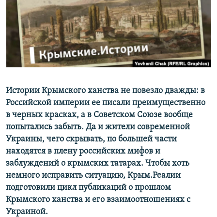
ПРИСОЕДИНЯЙТЕСЬ!
ПОБЕДИТЕЛЕЙ НЕ СУДЯТ?
КРЫМ.НЕПОКОРЕННЫЙ
ELIFBE
УКРАИНСКАЯ ПРОБЛЕМА КРЫМА
Все сайты RFE/RL
Истории Крымского ханства не повезло дважды: в
Российской империи ее писали преимущественно
в черных красках, а в Советском Союзе вообще
попытались забыть. Да и жители современной
Украины, чего скрывать, по большей части
находятся в плену российских мифов и
заблуждений о крымских татарах. Чтобы хоть
немного исправить ситуацию, Крым.Реалии
подготовили цикл публикаций о прошлом
Крымского ханства и его взаимоотношениях с
Украиной.