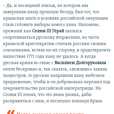
– Да, и последний эпизод, на котором мы
завершили нашу прошлую беседу, был тот, что
крымская знать в условиях российской оккупации
стала готовить выборы нового хана. Напомню,
прежний хан
Селим III Герай
пытался
сопротивляться русскому вторжению, но часть
крымской аристократии считала россиян своими
союзниками, встала на их сторону, и предотвратить
нашествие 1771 года хану не удалось. А когда
русская армия во главе с
Василием Долгоруковым
почти бескровно и, так сказать, «вежливо» заняла
полуостров, то русские направили хану любезное
предложение, чтобы и он добровольно перешел под
покровительство российской императрицы. Но
Селим III понял, что это лишь уловка, дабы
расправиться с ним, и поспешно покинул Крым.