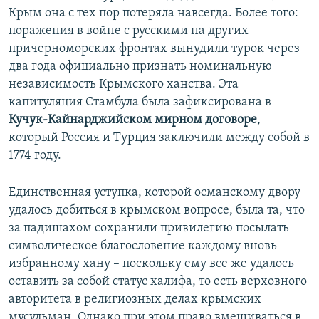
Крым она с тех пор потеряла навсегда. Более того:
поражения в войне с русскими на других
причерноморских фронтах вынудили турок через
два года официально признать номинальную
независимость Крымского ханства. Эта
капитуляция Стамбула была зафиксирована в
Кучук-Кайнарджийском мирном договоре
,
который Россия и Турция заключили между собой в
1774 году.
Единственная уступка, которой османскому двору
удалось добиться в крымском вопросе, была та, что
за падишахом сохранили привилегию посылать
символическое благословение каждому вновь
избранному хану – поскольку ему все же удалось
оставить за собой статус халифа, то есть верховного
авторитета в религиозных делах крымских
мусульман. Однако при этом право вмешиваться в