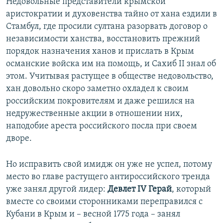
Недовольные представители крымской
аристократии и духовенства тайно от хана ездили в
Стамбул, где просили султана разорвать договор о
независимости ханства, восстановить прежний
порядок назначения ханов и прислать в Крым
османские войска им на помощь, и Сахиб II знал об
этом. Учитывая растущее в обществе недовольство,
хан довольно скоро заметно охладел к своим
российским покровителям и даже решился на
недружественные акции в отношении них,
наподобие ареста российского посла при своем
дворе.
Но исправить свой имидж он уже не успел, потому
место во главе растущего антироссийского тренда
уже занял другой лидер:
Девлет IV Герай
, который
вместе со своими сторонниками переправился с
Кубани в Крым и ­– весной 1775 года – занял