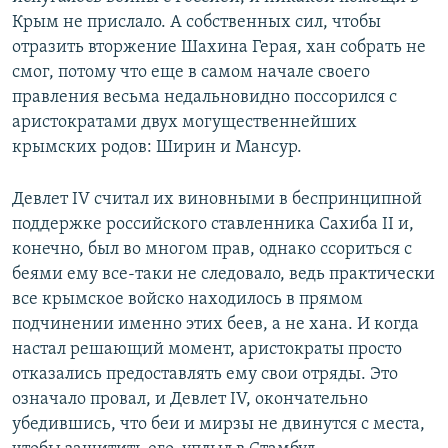
Крым не прислало. А собственных сил, чтобы
отразить вторжение Шахина Герая, хан собрать не
смог, потому что еще в самом начале своего
правления весьма недальновидно поссорился с
аристократами двух могущественнейших
крымских родов: Ширин и Мансур.
Девлет IV считал их виновными в беспринципной
поддержке российского ставленника Сахиба II и,
конечно, был во многом прав, однако ссориться с
беями ему все-таки не следовало, ведь практически
все крымское войско находилось в прямом
подчинении именно этих беев, а не хана. И когда
настал решающий момент, аристократы просто
отказались предоставлять ему свои отряды. Это
означало провал, и Девлет IV, окончательно
убедившись, что беи и мирзы не двинутся с места,