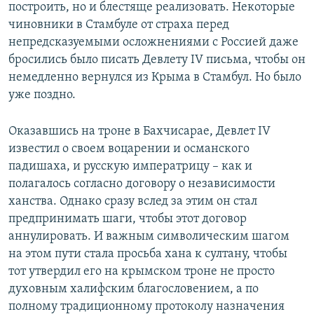
построить, но и блестяще реализовать. Некоторые
чиновники в Стамбуле от страха перед
непредсказуемыми осложнениями с Россией даже
бросились было писать Девлету IV письма, чтобы он
немедленно вернулся из Крыма в Стамбул. Но было
уже поздно.
Оказавшись на троне в Бахчисарае, Девлет IV
известил о своем воцарении и османского
падишаха, и русскую императрицу – как и
полагалось согласно договору о независимости
ханства. Однако сразу вслед за этим он стал
предпринимать шаги, чтобы этот договор
аннулировать. И важным символическим шагом
на этом пути стала просьба хана к султану, чтобы
тот утвердил его на крымском троне не просто
духовным халифским благословением, а по
полному традиционному протоколу назначения