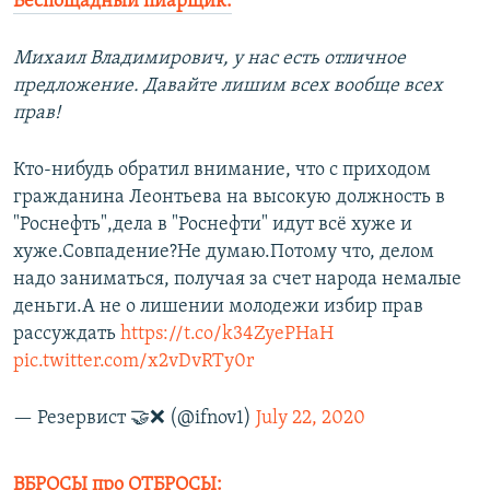
Беспощадный пиарщик:
Михаил Владимирович, у нас есть отличное
предложение. Давайте лишим всех вообще всех
прав!
Кто-нибудь обратил внимание, что с приходом
гражданина Леонтьева на высокую должность в
"Роснефть",дела в "Роснефти" идут всё хуже и
хуже.Совпадение?Не думаю.Потому что, делом
надо заниматься, получая за счет народа немалые
деньги.А не о лишении молодежи избир прав
рассуждать
https://t.co/k34ZyePHaH
pic.twitter.com/x2vDvRTy0r
— Резервист 🤝❌ (@ifnov1)
July 22, 2020
ВБРОСЫ про ОТБРОСЫ: