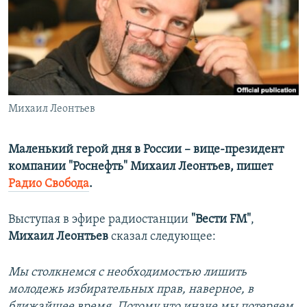
ПРИСОЕДИНЯЙТЕСЬ!
ПОБЕДИТЕЛЕЙ НЕ СУДЯТ?
КРЫМ.НЕПОКОРЕННЫЙ
ELIFBE
УКРАИНСКАЯ ПРОБЛЕМА КРЫМА
Все сайты RFE/RL
Михаил Леонтьев
Маленький герой дня в России – вице-президент
компании "Роснефть" Михаил Леонтьев, пишет
Радио Свобода
.
Выступая в эфире радиостанции
"Вести FM"
,
Михаил Леонтьев
сказал следующее:
Мы столкнемся с необходимостью лишить
молодежь избирательных прав, наверное, в
ближайшее время. Потому что иначе мы потеряем