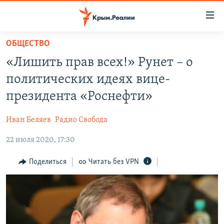
Доступность
ссылки
Вернуться
ОБЩЕСТВО
к
НОВОСТИ
«Лишить прав всех!» Рунет – о
основному
СПЕЦПРОЕКТЫ
содержанию
политических идеях вице-
ВОДА
Вернутся
ГРУЗ 200
президента «Роснефти»
к
ИСТОРИЯ
КАРТА ВОЕННЫХ ОБЪЕКТОВ КРЫМА
главной
Иван Беляев
Радио Свобода
ЕЩЕ
11 ЛЕТ ОККУПАЦИИ КРЫМА. 11 ИСТОРИЙ СОПРОТИВЛЕНИЯ
навигации
Вернутся
22 июля 2020, 17:30
РАДІО СВОБОДА
ИНТЕРАКТИВ
к
КАК ОБОЙТИ БЛОКИРОВКУ
ИНФОГРАФИКА
Поделиться
Читать без VPN
поиску
ТЕЛЕПРОЕКТ КРЫМ.РЕАЛИИ
Українською
СОВЕТЫ ПРАВОЗАЩИТНИКОВ
Qırımtatar
ПРОПАВШИЕ БЕЗ ВЕСТИ