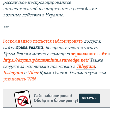
российское неспровоцированное
широкомасштабное вторжение и российские
военные действия в Украине.
***
Роскомнадзор пытается заблокировать
доступ к
сайту
Крым.Реалии
.
Беспрепятственно читать
Крым.Реалии можно с помощью
зеркального сайта
:
https://krymrupbxnasmluta.azureedge.net/
Также
следите за основными новостями в
Telegram
,
Instagram
и
Viber
Крым.Реалии. Рекомендуем вам
установить
VPN
.
Сайт заблокирован?
читать >
Обойдите блокировку!