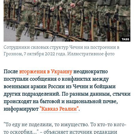
ПРИСОЕДИНЯЙТЕСЬ!
ПОБЕДИТЕЛЕЙ НЕ СУДЯТ?
КРЫМ.НЕПОКОРЕННЫЙ
ELIFBE
УКРАИНСКАЯ ПРОБЛЕМА КРЫМА
Все сайты RFE/RL
Сотрудники силовых структур Чечни на построении в
Грозном, 7 октября 2022 года. Иллюстративное фото
После
вторжения в Украину
неоднократно
поступали сообщения о конфликтах между
военными армии России из Чечни и бойцами
других подразделений. По разным данным, стычки
происходят на бытовой и национальной почве,
информируют
"Кавказ Реалии"
.
"То еду не поделили, то имущество. То кто-то кого-
то оскорбил..." – объясняет источник редакции