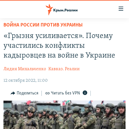
Доступность
ссылки
Вернуться
ВОЙНА РОССИИ ПРОТИВ УКРАИНЫ
к
НОВОСТИ
«Грызня усиливается». Почему
основному
СПЕЦПРОЕКТЫ
содержанию
участились конфликты
ВОДА
Вернутся
ГРУЗ 200
кадыровцев на войне в Украине
к
ИСТОРИЯ
КАРТА ВОЕННЫХ ОБЪЕКТОВ КРЫМА
главной
Лидия Михальченко
Кавказ. Реалии
ЕЩЕ
11 ЛЕТ ОККУПАЦИИ КРЫМА. 11 ИСТОРИЙ СОПРОТИВЛЕНИЯ
навигации
Вернутся
12 октября 2022, 11:00
РАДІО СВОБОДА
ИНТЕРАКТИВ
к
КАК ОБОЙТИ БЛОКИРОВКУ
ИНФОГРАФИКА
Поделиться
Читать без VPN
поиску
ТЕЛЕПРОЕКТ КРЫМ.РЕАЛИИ
Українською
СОВЕТЫ ПРАВОЗАЩИТНИКОВ
Qırımtatar
ПРОПАВШИЕ БЕЗ ВЕСТИ