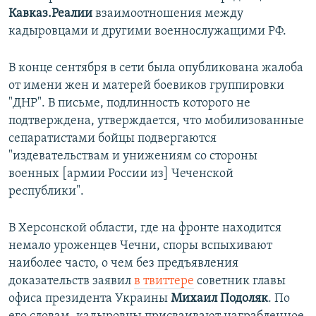
Кавказ.Реалии
взаимоотношения между
кадыровцами и другими военнослужащими РФ.
В конце сентября в сети была опубликована жалоба
от имени жен и матерей боевиков группировки
"ДНР". В письме, подлинность которого не
подтверждена, утверждается, что мобилизованные
сепаратистами бойцы подвергаются
"издевательствам и унижениям со стороны
военных [армии России из] Чеченской
республики".
В Херсонской области, где на фронте находится
немало уроженцев Чечни, споры вспыхивают
наиболее часто, о чем без предъявления
доказательств заявил
в твиттере
советник главы
офиса президента Украины
Михаил Подоляк
. По