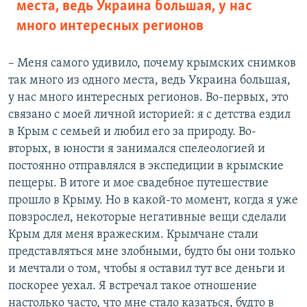
места, ведь Украина большая, у нас
й
с
много интересных регионов
с
л
л
а
а
й
– Меня самого удивило, почему крымских снимков
й
д
так много из одного места, ведь Украина большая,
д
у нас много интересных регионов. Во-первых, это
связано с моей личной историей: я с детства ездил
в Крым с семьей и любил его за природу. Во-
вторых, в юности я занимался спелеологией и
постоянно отправлялся в экспедиции в крымские
пещеры. В итоге и мое свадебное путешествие
прошло в Крыму. Но в какой-то момент, когда я уже
повзрослел, некоторые негативные вещи сделали
Крым для меня вражеским. Крымчане стали
представляться мне злобными, будто бы они только
и мечтали о том, чтобы я оставил тут все деньги и
поскорее уехал. Я встречал такое отношение
настолько часто, что мне стало казаться, будто в