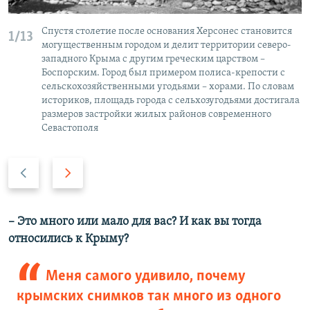
Спустя столетие после основания Херсонес становится
1/13
могущественным городом и делит территории северо-
западного Крыма с другим греческим царством –
Боспорским. Город был примером полиса-крепости с
сельскохозяйственными угодьями – хорами. По словам
историков, площадь города с сельхозугодьями достигала
размеров застройки жилых районов современного
Севастополя
П
С
р
л
е
е
д
д
– Это много или мало для вас? И как вы тогда
ы
у
относились к Крыму?
д
ю
у
щ
Меня самого удивило, почему
щ
и
крымских снимков так много из одного
и
й