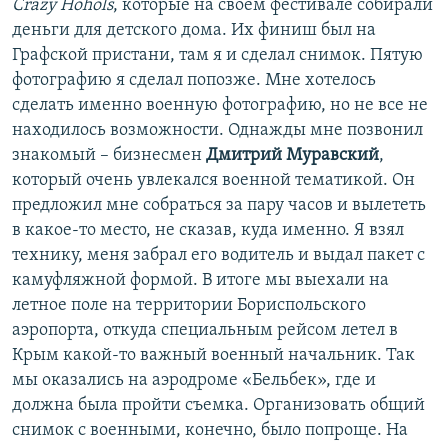
Crazy Hohols
, которые на своем фестивале собирали
деньги для детского дома. Их финиш был на
Графской пристани, там я и сделал снимок. Пятую
фотографию я сделал попозже. Мне хотелось
сделать именно военную фотографию, но не все не
находилось возможности. Однажды мне позвонил
знакомый – бизнесмен
Дмитрий Муравский
,
который очень увлекался военной тематикой. Он
предложил мне собраться за пару часов и вылететь
в какое-то место, не сказав, куда именно. Я взял
технику, меня забрал его водитель и выдал пакет с
камуфляжной формой. В итоге мы выехали на
летное поле на территории Бориспольского
аэропорта, откуда специальным рейсом летел в
Крым какой-то важный военный начальник. Так
мы оказались на аэродроме «Бельбек», где и
должна была пройти съемка. Организовать общий
снимок с военными, конечно, было попроще. На