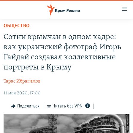
Доступность
ссылки
Вернуться
ОБЩЕСТВО
к
НОВОСТИ
Сотни крымчан в одном кадре:
основному
СПЕЦПРОЕКТЫ
содержанию
как украинский фотограф Игорь
ВОДА
Вернутся
ГРУЗ 200
Гайдай создавал коллективные
к
ИСТОРИЯ
КАРТА ВОЕННЫХ ОБЪЕКТОВ КРЫМА
портреты в Крыму
главной
ЕЩЕ
11 ЛЕТ ОККУПАЦИИ КРЫМА. 11 ИСТОРИЙ СОПРОТИВЛЕНИЯ
навигации
Тарас Ибрагимов
Вернутся
РАДІО СВОБОДА
ИНТЕРАКТИВ
к
11 мая 2020, 17:00
КАК ОБОЙТИ БЛОКИРОВКУ
ИНФОГРАФИКА
поиску
Поделиться
Читать без VPN
ТЕЛЕПРОЕКТ КРЫМ.РЕАЛИИ
Українською
СОВЕТЫ ПРАВОЗАЩИТНИКОВ
Qırımtatar
ПРОПАВШИЕ БЕЗ ВЕСТИ