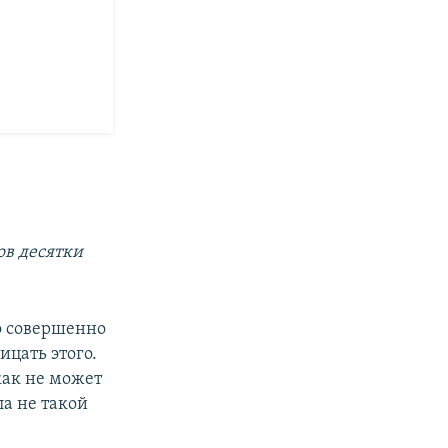
ов десятки
то совершенно
ицать этого.
икак не может
ла не такой