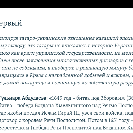
первый
изируя татаро-украинские отношения казацкой эпохи
му выводу, что татары не вписались в историю Украин
лько как враги украинской государственности, не мене
Даже после заключения многочисленных договоров с г
х они не соблюдали, а наоборот, в решающую минуту б
звращаясь в Крым с награбленной добычей и ясырем, 
ге домой пожарища и полнейшую хозяйственную разр
Гульнара Абдулаева
: «1649 год – битва под Зборовым (
битва – победа Богдана Хмельницкого над Речью Поспо
где якобы предал Ислам Гирай III, увел свои войска, по
договор с королем Речи Посполитой. Потом в 1651 году –
Берестечком (победа Речи Посполитой над Богданом 