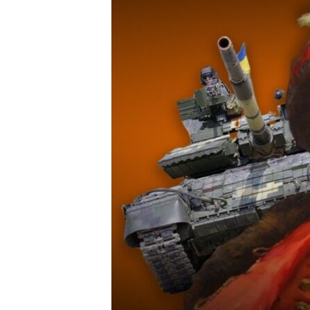
ПОБЕДИТЕЛЕЙ НЕ СУДЯТ?
КРЫМ.НЕПОКОРЕННЫЙ
ELIFBE
УКРАИНСКАЯ ПРОБЛЕМА КРЫМА