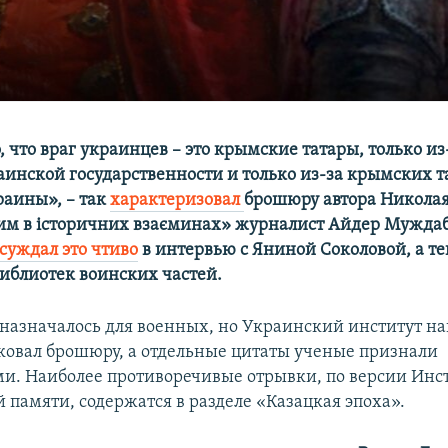
, что враг украинцев – это крымские татары, только и
аинской государственности и только из-за крымских т
аины», – так
характеризовал
брошюру автора Никола
рим в історичних взаєминах» журналист Айдер Муждаб
суждал это чтиво
в интервью с Яниной Соколовой, а те
иблиотек воинских частей.
назначалось для военных, но Украинский институт н
ковал брошюру, а отдельные цитаты ученые признали
и. Наиболее противоречивые отрывки, по версии Инс
 памяти, содержатся в разделе «Казацкая эпоха».