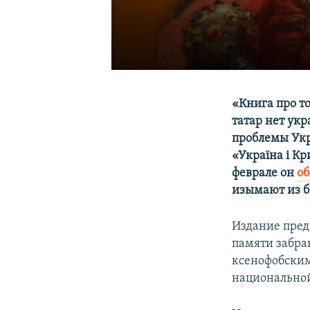
«Книга про то
татар нет укр
проблемы Укр
«Україна і К
феврале он
об
изымают из б
Издание пред
памяти забра
ксенофобским
национальной