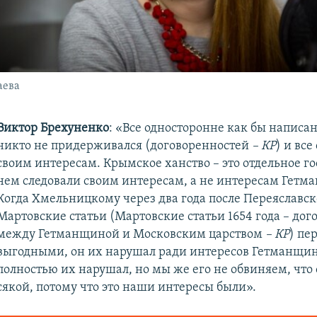
аева
Виктор Брехуненко
: «Все односторонне как бы написан
никто не придерживался (договоренностей
–
КР
) и все
своим интересам. Крымское ханство – это отдельное гос
нем следовали своим интересам, а не интересам Гетм
Когда Хмельницкому через два года после Переяславс
Мартовские статьи (Мартовские статьи 1654 года – дого
между Гетманщиной и Московским царством
– КР
) пе
выгодными, он их нарушал ради интересов Гетманщи
полностью их нарушал, но мы же его не обвиняем, что 
сякой, потому что это наши интересы были».