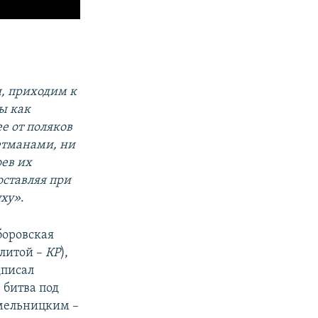
, приходим к
ы как
е от поляков
етманами, ни
оев их
оставляя при
уху»
.
Зборовская
литой –
КР
),
дписал
 битва под
Хмельницким –