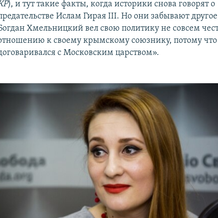
КР
), и тут такие факты, когда историки снова говорят о
предательстве Ислам Гирая III. Но они забывают другое
Богдан Хмельницкий вел свою политику не совсем чес
отношению к своему крымскому союзнику, потому что
договаривался с Московским царством».