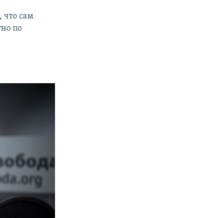
, что сам
тно по