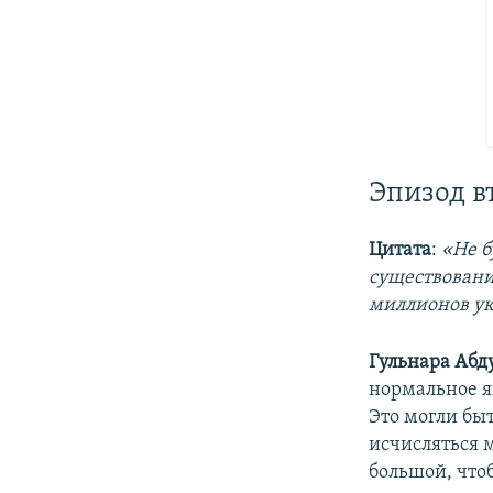
Эпизод в
Цитата
:
«Не б
существовани
миллионов у
Гульнара Абд
нормальное яв
Это могли быт
исчисляться 
большой, что