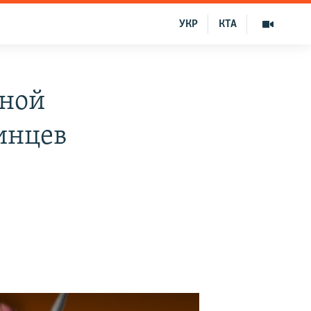
УКР
КТА
тной
инцев