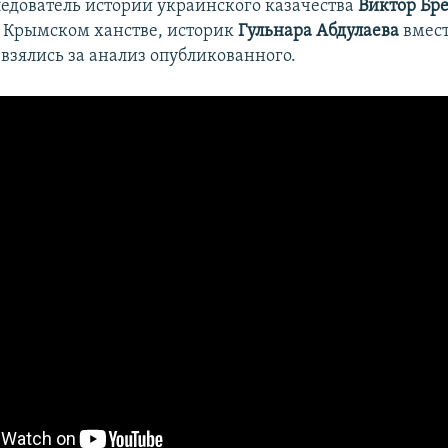
ледователь истории украинского казачества
Виктор Бр
о Крымском ханстве, историк
Гульнара Абдулаева
вмест
взялись за анализ опубликованного.