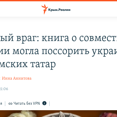
й враг: книга о совмес
ии могла поссорить укра
мских татар
н
Инна Аннитова
21:06
ся
Читать без VPN