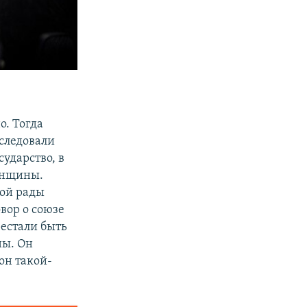
о. Тогда
 следовали
ударство, в
анщины.
кой рады
вор о союзе
рестали быть
ны. Он
он такой-