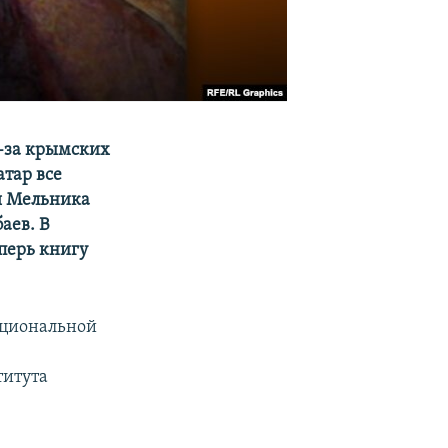
з-за крымских
атар все
я Мельника
аев. В
перь книгу
ациональной
титута