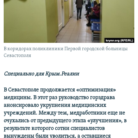
ПРИСОЕДИНЯЙТЕСЬ!
ПОБЕДИТЕЛЕЙ НЕ СУДЯТ?
КРЫМ.НЕПОКОРЕННЫЙ
ELIFBE
УКРАИНСКАЯ ПРОБЛЕМА КРЫМА
Все сайты RFE/RL
В коридорах поликлиники Первой городской больницы
Севастополя
Специально для Крым.Реалии
В Севастополе продолжается «оптимизация»
медицины. В этот раз руководство горздрава
анонсировало укрупнения медицинских
учреждений. Между тем, медработники еще не
очухались от предыдущего этапа «улучшения», в
результате которого сотни специалистов
вынуждены были уволиться, а оставшиеся