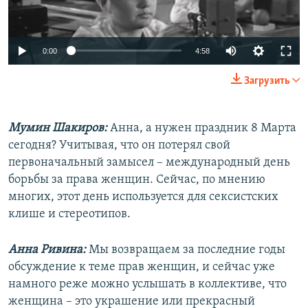
Auto
0:00
4:58
270p
Загрузить
360p
Auto
270p
360p
404p
404p
Мумин Шакиров:
Анна, а нужен праздник 8 Марта
сегодня? Учитывая, что он потерял свой
1080p
1080p
первоначальный замысел – международный день
борьбы за права женщин. Сейчас, по мнению
многих, этот день используется для сексистских
клише и стереотипов.
Анна Ривина:
Мы возвращаем за последние годы
обсуждение к теме прав женщин, и сейчас уже
намного реже можно услышать в коллективе, что
женщина – это украшение или прекрасный