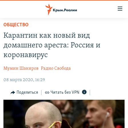
Доступность
ссылки
Вернуться
ОБЩЕСТВО
к
НОВОСТИ
Карантин как новый вид
основному
СПЕЦПРОЕКТЫ
содержанию
домашнего ареста: Россия и
ВОДА
Вернутся
ГРУЗ 200
коронавирус
к
ИСТОРИЯ
КАРТА ВОЕННЫХ ОБЪЕКТОВ КРЫМА
главной
Мумин Шакиров
Радио Свобода
ЕЩЕ
11 ЛЕТ ОККУПАЦИИ КРЫМА. 11 ИСТОРИЙ СОПРОТИВЛЕНИЯ
навигации
Вернутся
08 марта 2020, 16:29
РАДІО СВОБОДА
ИНТЕРАКТИВ
к
КАК ОБОЙТИ БЛОКИРОВКУ
ИНФОГРАФИКА
Поделиться
Читать без VPN
поиску
ТЕЛЕПРОЕКТ КРЫМ.РЕАЛИИ
Українською
СОВЕТЫ ПРАВОЗАЩИТНИКОВ
Qırımtatar
ПРОПАВШИЕ БЕЗ ВЕСТИ