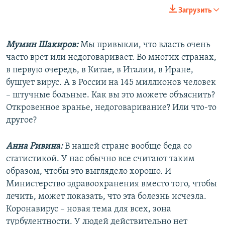
270p
Загрузить
360p
Auto
270p
360p
404p
404p
Мумин Шакиров:
Мы привыкли, что власть очень
часто врет или недоговаривает. Во многих странах,
1080p
1080p
в первую очередь, в Китае, в Италии, в Иране,
бушует вирус. А в России на 145 миллионов человек
– штучные больные. Как вы это можете объяснить?
Откровенное вранье, недоговаривание? Или что-то
другое?
Анна Ривина:
В нашей стране вообще беда со
статистикой. У нас обычно все считают таким
образом, чтобы это выглядело хорошо. И
Министерство здравоохранения вместо того, чтобы
лечить, может показать, что эта болезнь исчезла.
Коронавирус – новая тема для всех, зона
турбулентности. У людей действительно нет