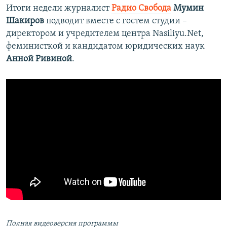
Итоги недели журналист
Радио Свобода
Мумин
Шакиров
подводит вместе с гостем студии –
директором и учредителем центра Nasiliyu.Net,
феминисткой и кандидатом юридических наук
Анной Ривиной
.
Полная видеоверсия программы