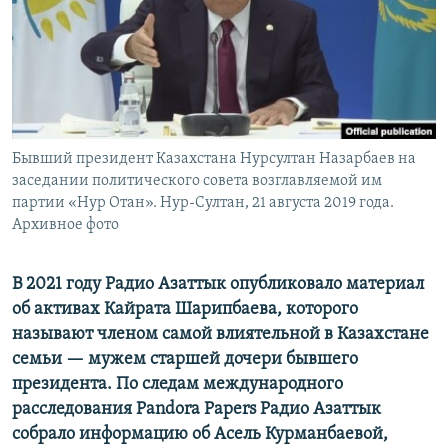
ПРИСОЕДИНЯЙТЕСЬ!
ПОБЕДИТЕЛЕЙ НЕ СУДЯТ?
КРЫМ.НЕПОКОРЕННЫЙ
ELIFBE
УКРАИНСКАЯ ПРОБЛЕМА КРЫМА
Все сайты RFE/RL
Бывший президент Казахстана Нурсултан Назарбаев на
заседании политического совета возглавляемой им
партии «Нур Отан». Нур-Султан, 21 августа 2019 года.
Архивное фото
В 2021 году Радио Азаттык опубликовало материал
об активах Кайрата Шарипбаева, которого
называют членом самой влиятельной в Казахстане
семьи — мужем старшей дочери бывшего
президента. По следам международного
расследования Pandora Papers Радио Азаттык
собрало информацию об Асель Курманбаевой,