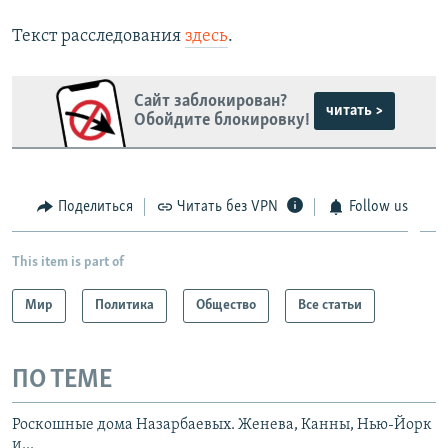
Auto
240p
360p
480p
480p
Текст расследования
здесь
.
720p
720p
1080p
1080p
Сайт заблокирован?
читать >
Обойдите блокировку!
Поделиться
Читать без VPN
Follow us
This item is part of
Мир
Политика
Общество
Все статьи
ПО ТЕМЕ
Роскошные дома Назарбаевых. Женева, Канны, Нью-Йорк
и...