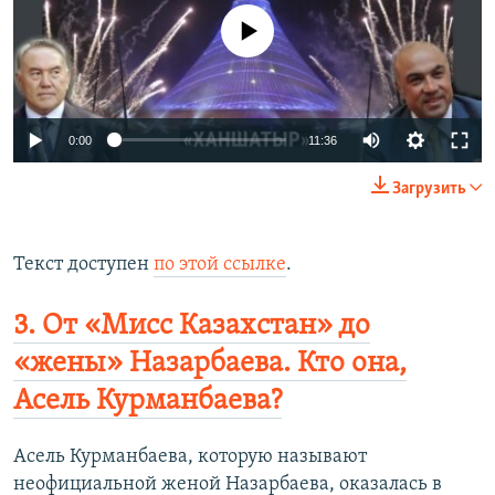
No media source currently available
Auto
0:00
11:36
240p
Загрузить
360p
Auto
240p
360p
480p
480p
Текст доступен
по этой ссылке
.
720p
720p
1080p
3. От «Мисс Казахстан» до
1080p
«жены» Назарбаева. Кто она,
Асель Курманбаева?
Асель Курманбаева, которую называют
неофициальной женой Назарбаева, оказалась в