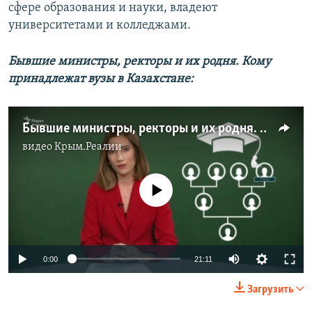
сфере образования и науки, владеют
университетами и колледжами.
Бывшие министры, ректоры и их родня. Кому
принадлежат вузы в Казахстане:
Бывшие министры, ректоры и их родня. Кому принадлежат вузы в Казахстане
видео
Крым.Реалии
No media source currently available
Auto
0:00
21:11
240p
Загрузить
360p