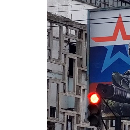
ПОБЕДИТЕЛЕЙ НЕ СУДЯТ?
КРЫМ.НЕПОКОРЕННЫЙ
ELIFBE
УКРАИНСКАЯ ПРОБЛЕМА КРЫМА