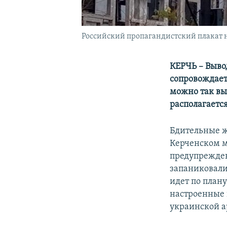
Российский пропагандистский плакат на
КЕРЧЬ – Выво
сопровождает
можно так вы
располагаетс
Бдительные ж
Керченском мо
предупрежден
запаниковали.
идет по план
настроенные 
украинской 