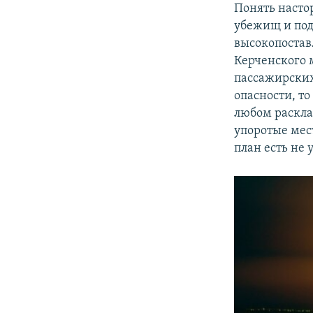
Понять насто
убежищ и под
высокопостав
Керченского м
пассажирских
опасности, то
любом раскла
упоротые мес
план есть не 