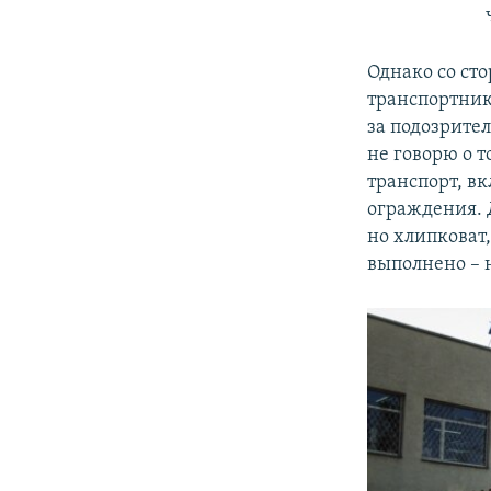
Однако со ст
транспортник
за подозрите
не говорю о т
транспорт, в
ограждения. 
но хлипковат,
выполнено – 