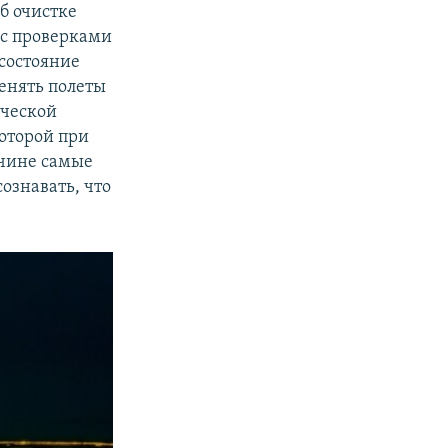
б очистке
 с проверками
состояние
менять полеты
ической
которой при
ичине самые
ознавать, что