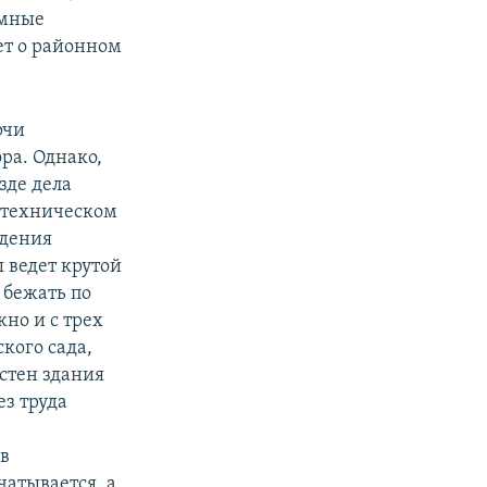
имные
ет о районном
рчи
ра. Однако,
зде дела
м техническом
едения
 ведет крутой
 бежать по
жно и с трех
кого сада,
 стен здания
з труда
,
ов
чатывается, а