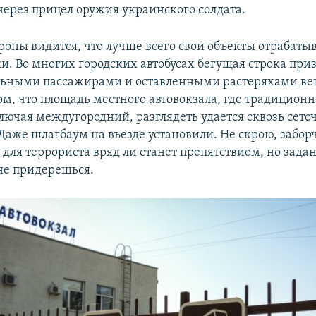
через прицел оружия украинского солдата.
ороны видится, что лучше всего свои объекты отрабат
и. Во многих городских автобусах бегущая строка при
льными пассажирами и оставленными растеряхами ве
ом, что площадь местного автовокзала, где традиционн
ключая междугородний, разглядеть удается сквозь сето
Даже шлагбаум на въезде установили. Не скрою, забор
 для террориста вряд ли станет препятствием, но зад
не придерешься.