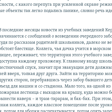
ясности, с какого перепуга при усиленной охране реж
 объекты так легко подались панике, словно речь ид
В последние месяцы новости из учебных заведений Ке
начинаются с сообщений о возведении очередного забо
судя по рассказам родителей школьников, далеко не ве
обстоят блестяще. Коллега, чья дочка учится в морско
лицее, переживает, что территория этого учебного зав
доступна каждому прохожему. К главному входу школы
лестничный спуск, значит при эвакуации дети должны
ней вверх, толкая друг друга. Зайти на территорию мо
других сторон, перебравшись через забор бывшего детс
въезд для машин и со стадиона. Мало того, на одной из
пожарная лестница с выходом на крышу, куда можно бе
вынести наверх – и трам-тарарам, и бах-бах. При этом
 нам коллега, каждое классное помещение после урок
, потом для уборки распечатывается, потом опять запе