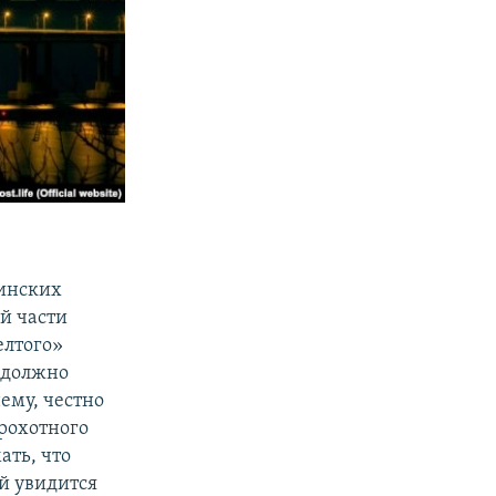
инских
й части
елтого»
 должно
ему, честно
крохотного
ать, что
й увидится