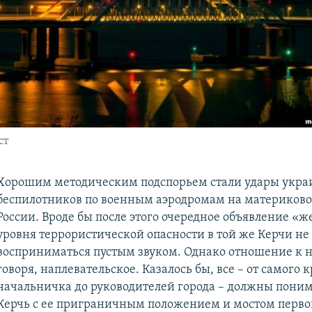
ст
Хорошим методическим подспорьем стали удары укра
беспилотников по военным аэродромам на материково
России. Вроде бы после этого очередное объявление «ж
уровня террористической опасности в той же Керчи не
восприниматься пустым звуком. Однако отношение к н
говоря, наплевательское. Казалось бы, все – от самого 
начальничка до руководителей города – должны поним
Керчь с ее приграничным положением и мостом перво