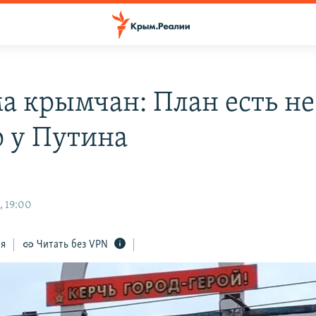
а крымчан: План есть не
о у Путина
к
, 19:00
ся
Читать без VPN