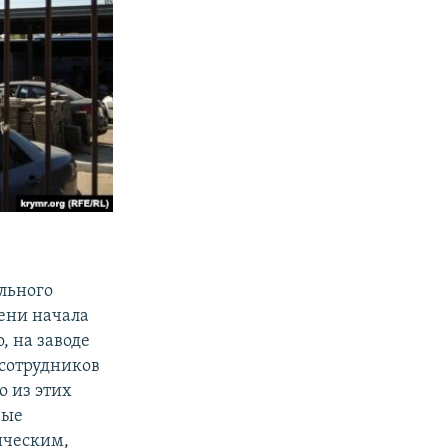
льного
мени начала
, на заводе
 сотрудников
о из этих
ные
ическим,