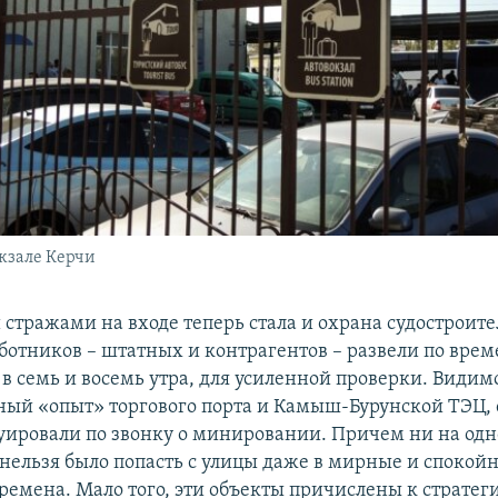
окзале Керчи
стражами на входе теперь стала и охрана судостроите
аботников – штатных и контрагентов – развели по вре
 в семь и восемь утра, для усиленной проверки. Видимо
ный «опыт» торгового порта и Камыш-Бурунской ТЭЦ,
уировали по звонку о минировании. Причем ни на одн
нельзя было попасть с улицы даже в мирные и спокой
ремена. Мало того, эти объекты причислены к стратег