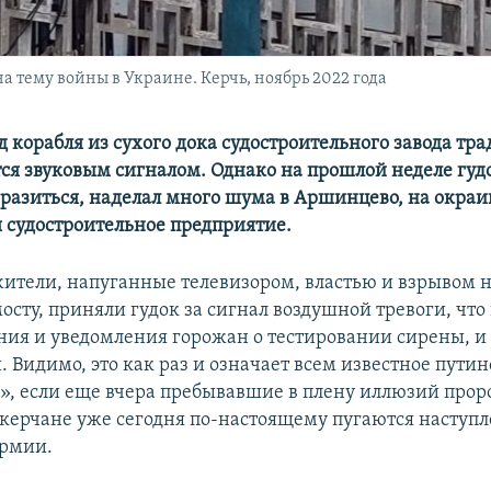
 тему войны в Украине. Керчь, ноябрь 2022 года
д корабля из сухого дока судостроительного завода тр
ся звуковым сигналом. Однако на прошлой неделе гудо
разиться, наделал много шума в Аршинцево, на окраи
я судостроительное предприятие.
ители, напуганные телевизором, властью и взрывом 
сту, приняли гудок за сигнал воздушной тревоги, что 
ия и уведомления горожан о тестировании сирены, и 
 Видимо, это как раз и означает всем известное путин
у», если еще вчера пребывавшие в плену иллюзий про
керчане уже сегодня по-настоящему пугаются наступ
армии.