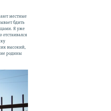
ывают местные
зывает бдить
щами. Я уже
о отстаивался
чку
чик высокий,
ание родины