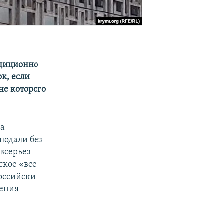
адиционно
к, если
не которого
на
подали без
всерьез
ское «все
российски
ления