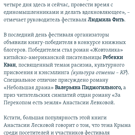
четыре дня здесь и сейчас, провести время с
единомышленниками и делать вдохновляющее», –
отмечает руководитель фестиваля
Людмила Фить
.
В последний день фестиваля организаторы
объявили книгу-победителя в конкурсе книжных
блогеров. Победителем стал роман «Жовтолика»
китайско-американской писательницы
Ребекки
Кван
, посвященный темам расизма, культурного
присвоения и кэнсэллинга
(культура отмены – КР
).
Специальное отличие присуждено роману
«Небольшая драма»
Валерьяна Пидмогильного,
а
приз читательских симпатий отдан роману «За
Перекопом есть земля» Анастасии Левковой.
Кстати, большая популярность этой книги
Анастасии Лесковой говорит о том, что тема Крыма
среди посетителей и участников фестиваля