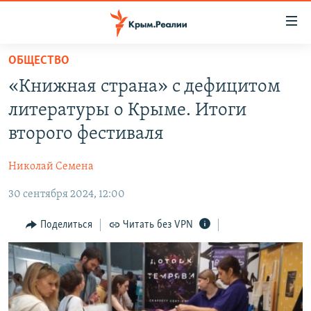
Доступность
ссылки
Вернуться
ОБЩЕСТВО
к
НОВОСТИ
«Книжная страна» с дефицитом
основному
СПЕЦПРОЕКТЫ
содержанию
литературы о Крыме. Итоги
ВОДА
Вернутся
ГРУЗ 200
второго фестиваля
к
ИСТОРИЯ
КАРТА ВОЕННЫХ ОБЪЕКТОВ КРЫМА
главной
Николай Семена
ЕЩЕ
11 ЛЕТ ОККУПАЦИИ КРЫМА. 11 ИСТОРИЙ СОПРОТИВЛЕНИЯ
навигации
Вернутся
30 сентября 2024, 12:00
РАДІО СВОБОДА
ИНТЕРАКТИВ
к
КАК ОБОЙТИ БЛОКИРОВКУ
ИНФОГРАФИКА
Поделиться
Читать без VPN
поиску
ТЕЛЕПРОЕКТ КРЫМ.РЕАЛИИ
Українською
СОВЕТЫ ПРАВОЗАЩИТНИКОВ
Qırımtatar
ПРОПАВШИЕ БЕЗ ВЕСТИ