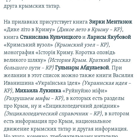
друга крымских татар.
На прилавках присутствует книга
Зирки Ментазюк
«Дике літо в Криму»
(Дикое лето в Крыму – КР)
,
книга
Станислава Кульчицкого
и
Ларисы Якубовой
«Кримський вузол»
(Крымский узел – КР)
,
монография «Історія Криму. Коротка оповідь
великого шляху»
(История Крым. Краткий рассказ
большого пути – КР)
Гульнары Абдулаевой
. При
желании в этот список можно также книги Василия
Иванишина «Українська ідея»
(Украинская идея –
КР)
,
Михаила Лукинка
«Руйнуймо міфи»
(Разрушаем мифы – КР)
, в которых есть разделы
про Крым, ну и «Енциклопедичний довідник»
(Энциклопедический справочник – КР)
, в котором
есть информация про Крым, национальное
движение крымских татар и другая информация.
Но этого, конечно, требовательному читателю